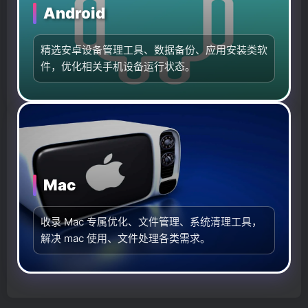
Android
精选安卓设备管理工具、数据备份、应用安装类软
件，优化相关手机设备运行状态。
更
更
更
更
优
优
优
优
雅
雅
雅
雅
Mac
的
的
的
的
WordPress
WordPress
WordPress
WordPress
主
主
主
主
收录 Mac 专属优化、文件管理、系统清理工具，
题
题：
题
题：
解决 mac 使用、文件处理各类需求。
子
子
子
子
比
比
比
比
主
主
主
主
题
题
题
题