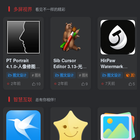
多屏视界
看见不一样的精彩
PT Portrait
Sib Cursor
HitPaw
4.1.0-人像修图助
Editor 3.13-光标
Watermark
手
编辑器中文汉化
Remover – 简单
图文设计
# 图形相关
# 空间
图文设计
# 图形相关
图文设计
其它
版|让你进入艺术
高效的图文视频
2年前
2年前
7天前
的世界成为虚拟
水印清除工具
10
9
5
艺术家
智慧互联
总有你相伴！