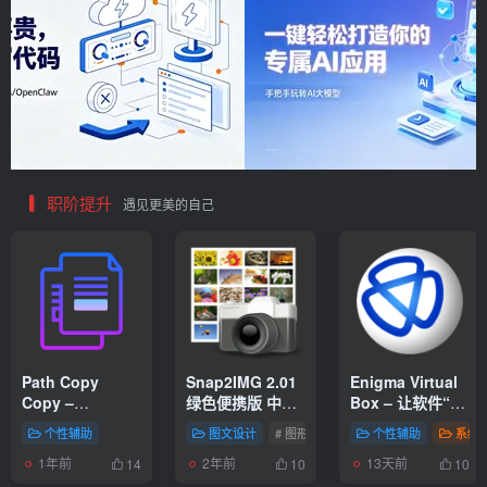
职阶提升
遇见更美的自己
Path Copy
Snap2IMG 2.01
Enigma Virtual
Copy –
绿色便携版 中文
Box – 让软件“打
Windows 文档路
汉化缩略图制作
包带走”的免费虚
个性辅助
图文设计
# 图形相关
个性辅助
系统
径复制工具
神器
拟化工具
1年前
2年前
13天前
14
10
10