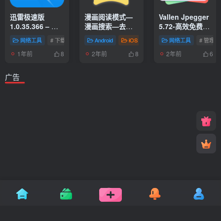
迅雷极速版
漫画阅读模式—
Vallen Jpegger
1.0.35.366 – 回
漫画搜索—去视
5.72-高效免费的
归下载初心的匠
频广告\星愿浏览
多媒体浏览与管
网络工具
# 下载传输
# 网站
Android
# 互联网
iOS
Mac
网络工具
# 信息
# 网站
# 管理
心之作 BT 磁力
器
理工具
1年前
2年前
2年前
下载工具
8
8
6
广告