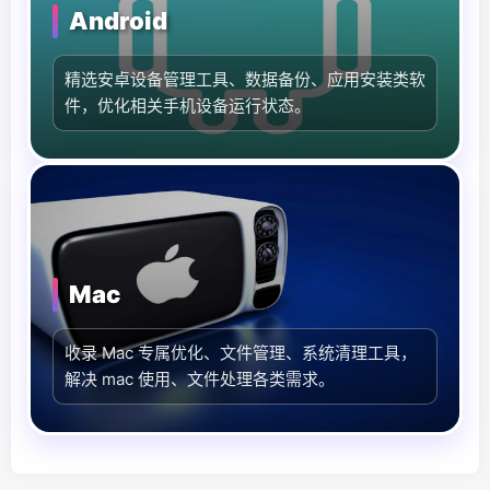
Android
精选安卓设备管理工具、数据备份、应用安装类软
件，优化相关手机设备运行状态。
更
更
更
更
优
优
优
优
雅
雅
雅
雅
Mac
的
的
的
的
WordPress
WordPress
WordPress
WordPress
主
主
主
主
收录 Mac 专属优化、文件管理、系统清理工具，
题
题：
题
题：
解决 mac 使用、文件处理各类需求。
子
子
子
子
比
比
比
比
主
主
主
主
题
题
题
题