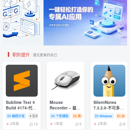
职阶提升
遇见更美的自己
Sublime Text 4
Mouse
SilentNotes
Build 4174-代码
Recorder – 鼠标
7.3.2.0-不可多得
编辑器的卓越之
动作录制自动化
的笔记应用 既实
编程开发
# 实用工具
# 下载传输
个性辅助
# 编辑输入
系统工具
Windows
办公
作 帮助您提高工
革命工具
用又尊重隐私
2年前
1年前
2年前
作效率和质量
13
5
8