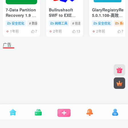
7-Data Partition
Bullrushsoft
GlaryRegistryRepa
Recovery 1.9 –
SWF to EXE
5.0.1.108-高效的
分区数据恢复利
Convertor 2.04-
注册表问题处理
安全优化
# 数据处理
网络工具
# 信息
# 实用工具
安全优化
# 游戏
系统
器
SWF 转 EXE 智
利器
1年前
2年前
2年前
能且操作简便、
7
13
7
类似向导模式的
工具
广告