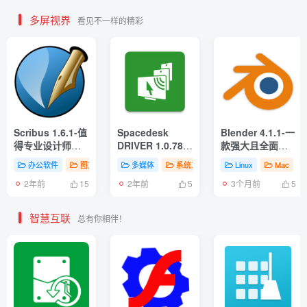
多屏视界
看见不一样的精彩
Scribus 1.6.1-值
Spacedesk
Blender 4.1.1-一
得专业设计师和
DRIVER 1.0.78-
款强大且全面的
排版爱好者关注
实惠便捷的屏幕
开源 3D 动画创作
办公软件
图文设计
# 实用工具
多媒体
# 编辑输入
系统工具
# 实用工具
Linux
# 桌面增强
Mac
开源版式设计软
扩展深入理解屏
渲染工具
2年前
2年前
3个月前
件的先锋
幕镜像技术
15
5
5
智慧互联
总有你相伴！