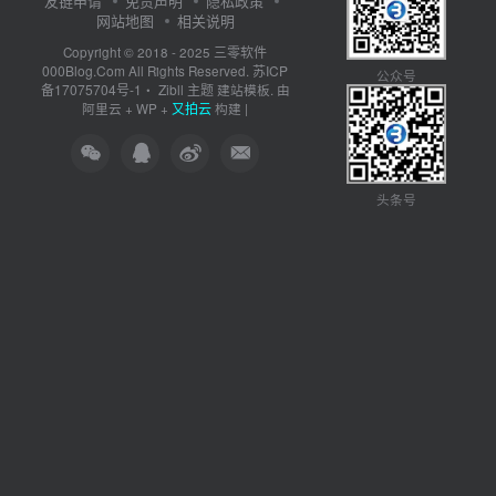
友链申请
免责声明
隐私政策
网站地图
相关说明
三零软件
Copyright © 2018 - 2025
000Blog.Com
苏ICP
All Rights Reserved.
公众号
备17075704号-1
Zibll 主题
・
建站模板. 由
又拍云
阿里云
+
WP
+
构建 |
头条号