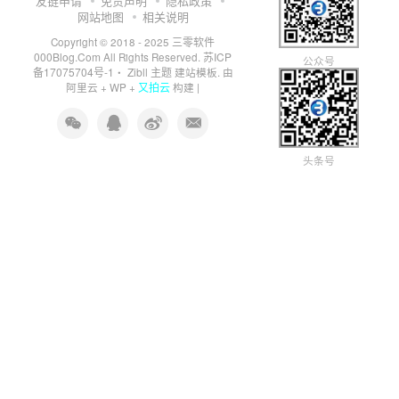
友链申请
免责声明
隐私政策
网站地图
相关说明
三零软件
Copyright © 2018 - 2025
000Blog.Com
苏ICP
All Rights Reserved.
公众号
备17075704号-1
Zibll 主题
・
建站模板. 由
又拍云
阿里云
+
WP
+
构建 |
头条号