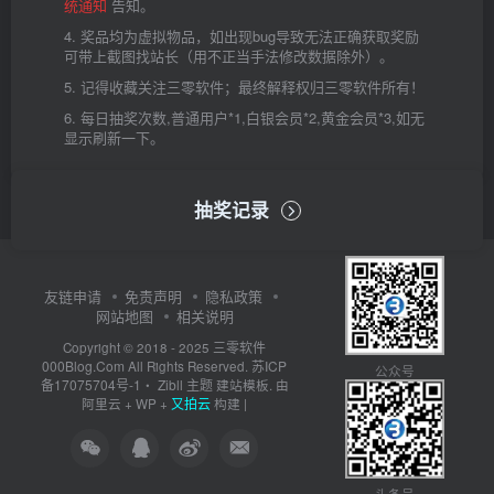
统通知
告知。
4. 奖品均为虚拟物品，如出现bug导致无法正确获取奖励
可带上截图找站长（用不正当手法修改数据除外）。
5. 记得收藏关注三零软件；最终解释权归三零软件所有！
6. 每日抽奖次数,普通用户*1,白银会员*2,黄金会员*3,如无
显示刷新一下。
抽奖记录
友链申请
免责声明
隐私政策
网站地图
相关说明
三零软件
Copyright © 2018 - 2025
000Blog.Com
苏ICP
All Rights Reserved.
公众号
备17075704号-1
Zibll 主题
・
建站模板. 由
又拍云
阿里云
+
WP
+
构建 |