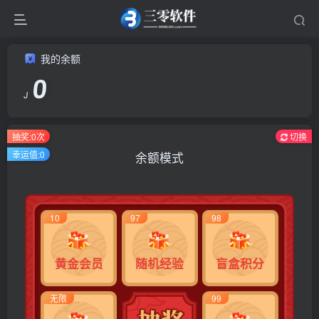
我的余额
0
J
抽奖:
0
次
切换
幸运值:
0
余额模式
10
97
98
黄金会员
随机经验
盲盒积分
无限
99