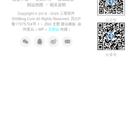
网站地图
相关说明
三零软件
Copyright © 2018 - 2025
000Blog.Com
苏ICP
All Rights Reserved.
公众号
备17075704号-1
Zibll 主题
・
建站模板. 由
又拍云
阿里云
+
WP
+
构建 |
头条号