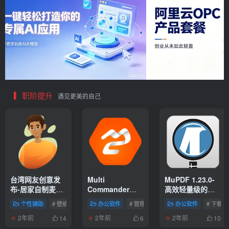
职阶提升
遇见更美的自己
台湾网友创意发
Multi
MuPDF 1.23.0-
布-居家自制麦克
Commander
高效轻量级的
笔与自动笔手写
13.4.0-发现一款
PDF渲染引擎 免
个性辅助
# 壁纸字体
办公软件
# 管理
# 信息
办公软件
# 实用工具
# 下载传
字体，提供免费
功能强大的多标
费极速PDF阅读
2年前
2年前
2年前
商用授权
签文件管理工具
工具
14
6
10