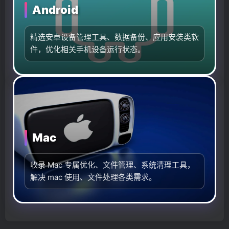
Android
精选安卓设备管理工具、数据备份、应用安装类软
件，优化相关手机设备运行状态。
更
更
更
更
优
优
优
优
雅
雅
雅
雅
Mac
的
的
的
的
WordPress
WordPress
WordPress
WordPress
主
主
主
主
收录 Mac 专属优化、文件管理、系统清理工具，
题
题：
题
题：
解决 mac 使用、文件处理各类需求。
子
子
子
子
比
比
比
比
主
主
主
主
题
题
题
题