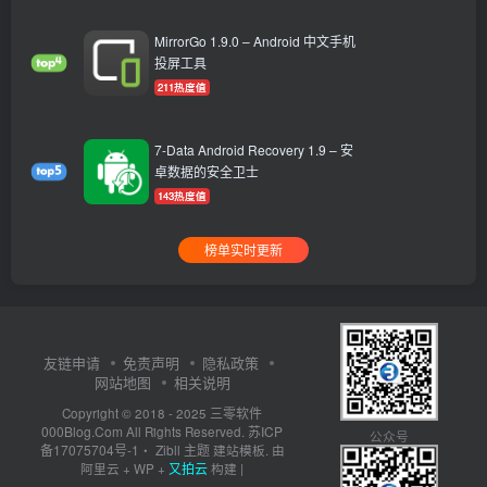
MirrorGo 1.9.0 – Android 中文手机
投屏工具
211热度值
7-Data Android Recovery 1.9 – 安
卓数据的安全卫士
143热度值
榜单实时更新
友链申请
免责声明
隐私政策
网站地图
相关说明
三零软件
Copyright © 2018 - 2025
000Blog.Com
苏ICP
All Rights Reserved.
公众号
备17075704号-1
Zibll 主题
・
建站模板. 由
又拍云
阿里云
+
WP
+
构建 |