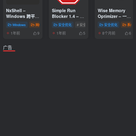
NxShell –
Simple Run
Wise Memory
Windows 跨平台
Blocker 1.4 – 禁
Optimizer – 一键
SSH 终端工具
止你的应用程序
释放流畅如新 系
Windows
网络工具
安全优化
# 安全工具
安全优化
系统
运行
统内存优化工具
1年前
1年前
8个月前
9
5
6
广告