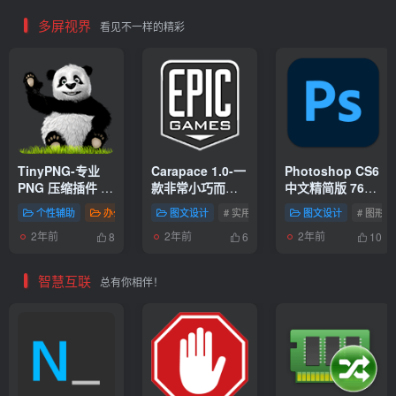
多屏视界
看见不一样的精彩
TinyPNG-专业
Carapace 1.0-一
Photoshop CS6
PNG 压缩插件 强
款非常小巧而又
中文精简版 76M
大的图片压缩利
实用的绘画辅助
高速下载，免费
个性辅助
办公软件
图文设计
图文设计
# 实用工具
# 管理
# 信息
# 图形相关
图文设计
# 下载传输
# 图形相
器
工具
体验！
2年前
2年前
2年前
8
6
10
智慧互联
总有你相伴！