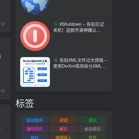
12
KShutdown – 告别忘记
5
关机！这款开源神器让
Windows 定时关机变轻松
格
告别XML文件过大烦恼 –
6
使用DivXml高效拆分XML文
档
12
标签
驱动程序
阅读
通讯
.
趣味软件
解压
虚拟模拟
网站
编辑输入
管理