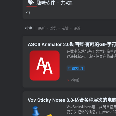
趣味软件
共4篇
排序
更新
浏览
点赞
评论
ASCII Animator 2.0动画师-有趣
在数字艺术与基于文本的简单通信
界连接起来。该软件旨在将静态A
图文设计
2年前
Vov Sticky Notes 8.8-适合各种
VovStickyNotes是
要手头记忆的信息。由Vovso