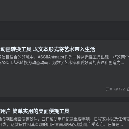
的GIF字符动画转换工具 以文本形式将艺术带入生活
相结合的领域中，ASCIIAnimator作为一种创造性工具出现，将这两
SCII艺术转换为动态动画，为数字艺术家和爱好者的表达和创造力...
0
172
层次的电脑用户 简单实用的桌面便笺工具
一款简单易用的电脑桌面便笺软件，旨在帮助用户记录重要事项、日程安排以及任何
ft开发，这款软件因其直观的用户界面和贴心功能而广受欢迎。在快速...