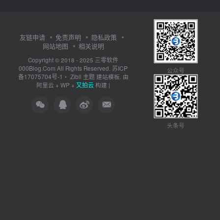
友链申请
免责声明
隐私政策
网站地图
相关说明
三零软件
Copyright © 2018 - 2025
000Blog.Com
苏ICP
All Rights Reserved.
公众号
备17075704号-1
Zibll 主题
・
建站模板. 由
又拍云
阿里云
+
WP
+
构建 |
头条号