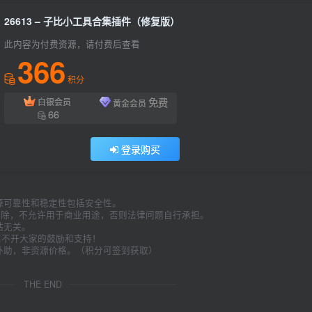
26613 – 子比小工具合集插件（修复版）
此内容为付费资源，请付费后查看
366
积分
免费
白银会员
黄金会员
66
登录购买
源可靠性和稳定性包括安全性。
内删除，不允许用于商业用途，否则法律问题自行承担。
站无关。
久离不开大家的鼓励和支持！
补助，非资源价格。（积分可签到获取）
。
THE END