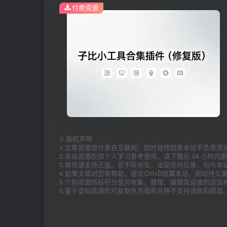
付费资源
©
版权声明
1.文章资源部分来自互联网，因时效性因素本站不负责资
2.本站资源仅供个人学习参考使用，请下载后 24 小时
3.商用请支持正版。若不听劝告，出现任何后果，均与本
4.如果文章对您有帮助，建议Ctrl+D收藏本站，网站持
5.个别资源所标积分是对收集、整理、编辑及运维的适当
6.鉴于虚拟资源的可复制性充值和兑换不支持退款和提现