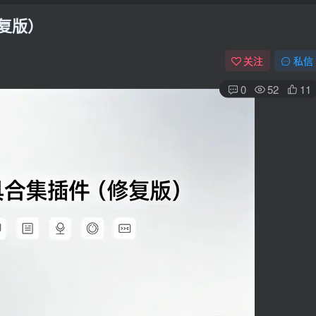
修复版）
关注
私信
0
52
11