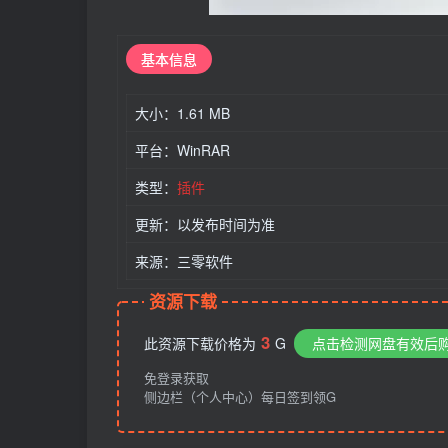
基本
信息
大小：1.61 MB
平台：WinRAR
类型：
插件
更新：以发布时间为准
来源：三零软件
资源下载
3
此资源下载价格为
G
点击检测网盘有效后
免登录获取
侧边栏（个人中心）每日签到领G