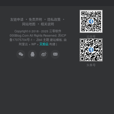
友链申请
免责声明
隐私政策
网站地图
相关说明
三零软件
Copyright © 2018 - 2025
000Blog.Com
苏ICP
All Rights Reserved.
公众号
备17075704号-1
Zibll 主题
・
建站模板. 由
又拍云
阿里云
+
WP
+
构建 |
头条号