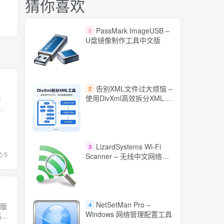
猜你喜欢
PassMark ImageUSB –
1
U盘镜像制作工具中文版
告别XML文件过大烦恼 –
2
使用DivXml高效拆分XML文
年
档
LizardSystems Wi-Fi
3
5
Scanner – 无线中文网络扫
描与分析工具
NetSetMan Pro –
4
新版
Windows 网络管理配置工具
..