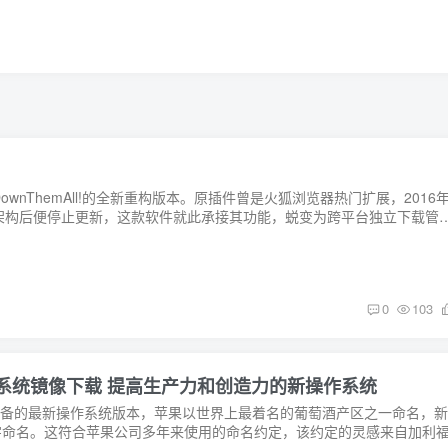
件DownThemAll!的全新重构版本。原插件曾是火狐浏览器热门扩展，2016
ions架构后便停止更新，这款软件就此承接其功能，蜕变为跨平台独立下载管
0
103
79 正式版系统镜像下载 提高生产力和创造力的新操作系统
leMac设备的最新操作系统版本，苹果以世界上最着名的葡萄酒产区之一命名，
名字命名。这符合苹果公司多年来使用的命名约定，该约定的灵感来自加利福.