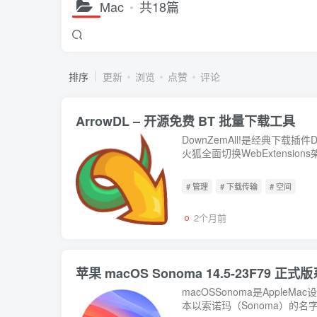
Mac
共18篇
排序
更新
浏览
点赞
评论
ArrowDL – 开源免费 BT 批量下载工具
DownZemAll!是经典下载插
火狐全面切换WebExtens
理...
# 管理
# 下载传输
# 空间
2个月前
苹果 macOS Sonoma 14.5-23F
macOSSonoma是App
本以索诺玛（Sonoma）的