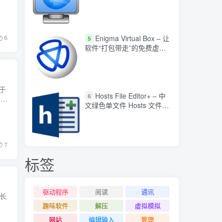
6
Enigma Virtual Box – 让
5
软件“打包带走”的免费虚拟
化工具
于
Hosts File Editor+ – 中
6
带
文绿色单文件 Hosts 文件编
辑器
7
标签
驱动程序
阅读
通讯
长
趣味软件
解压
虚拟模拟
网站
编辑输入
管理