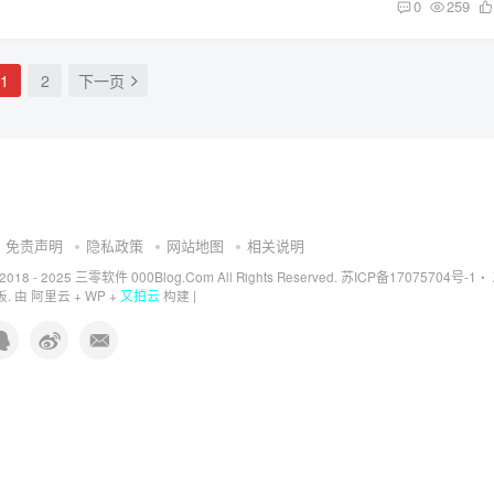
0
259
1
2
下一页
免责声明
隐私政策
网站地图
相关说明
三零软件 000Blog.Com
苏ICP备17075704号-1
 2018 - 2025
All Rights Reserved.
・
又拍云
. 由
阿里云
+
WP
+
构建 |