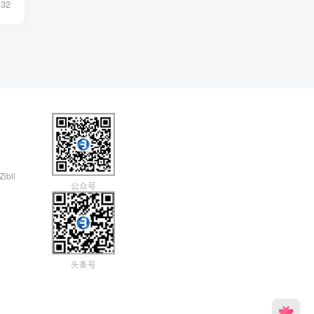
32
Zibll
公众号
头条号