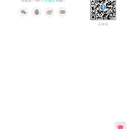
又拍云
阿里云
+
WP
+
构建 |
头条号