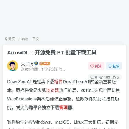
首页
Linux
正文
ArrowDL – 开源免费 BT 批量下载工具
果子扬
关注
私信
这家伙很懒，什么都没有写...
0
103
5
DownZemAll!是经典下载
插件
DownThemAll!的全新重构版
本。原插件曾是火狐
浏览器
热门扩展，2016年火狐全面切换
WebExtensions架构后便停止更新，这款软件就此承接其功
能，蜕变为
跨平台独立下载
管理
器
。
软件原生适配Windows、macOS、Linux三大系统，初期无