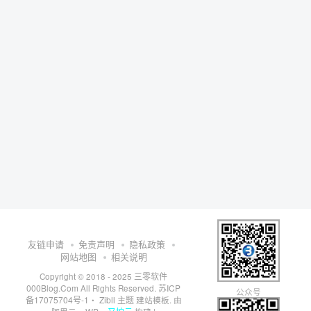
友链申请
免责声明
隐私政策
网站地图
相关说明
三零软件
Copyright © 2018 - 2025
000Blog.Com
苏ICP
All Rights Reserved.
公众号
备17075704号-1
Zibll 主题
・
建站模板. 由