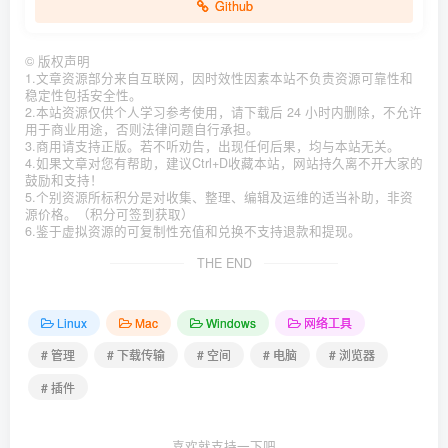
Github
©
版权声明
1.文章资源部分来自互联网，因时效性因素本站不负责资源可靠性和
稳定性包括安全性。
2.本站资源仅供个人学习参考使用，请下载后 24 小时内删除，不允许
用于商业用途，否则法律问题自行承担。
3.商用请支持正版。若不听劝告，出现任何后果，均与本站无关。
4.如果文章对您有帮助，建议Ctrl+D收藏本站，网站持久离不开大家的
鼓励和支持！
5.个别资源所标积分是对收集、整理、编辑及运维的适当补助，非资
源价格。（积分可签到获取）
6.鉴于虚拟资源的可复制性充值和兑换不支持退款和提现。
THE END
Linux
Mac
Windows
网络工具
# 管理
# 下载传输
# 空间
# 电脑
# 浏览器
# 插件
喜欢就支持一下吧