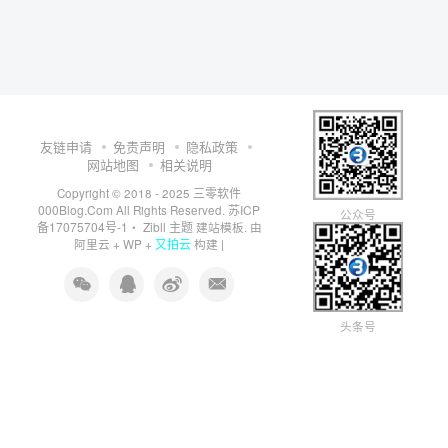
友链申请
免责声明
隐私政策
网站地图
相关说明
三零软件
Copyright © 2018 - 2025
000Blog.Com
苏ICP
All Rights Reserved.
公众号
备17075704号-1
Zibll 主题
・
建站模板. 由
又拍云
阿里云
+
WP
+
构建 |
头条号