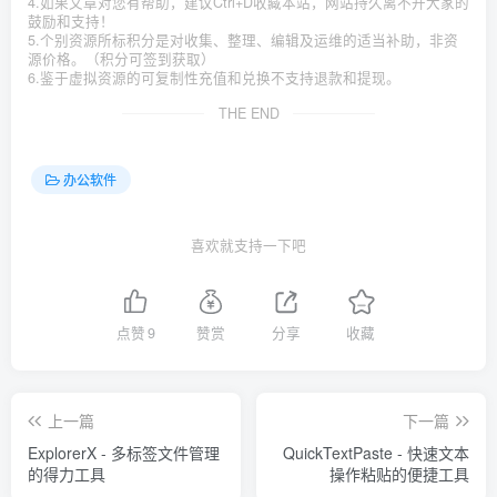
4.如果文章对您有帮助，建议Ctrl+D收藏本站，网站持久离不开大家的
鼓励和支持！
5.个别资源所标积分是对收集、整理、编辑及运维的适当补助，非资
源价格。（积分可签到获取）
6.鉴于虚拟资源的可复制性充值和兑换不支持退款和提现。
THE END
办公软件
喜欢就支持一下吧
点赞
9
赞赏
分享
收藏
上一篇
下一篇
ExplorerX - 多标签文件管理
QuickTextPaste - 快速文本
的得力工具
操作粘贴的便捷工具