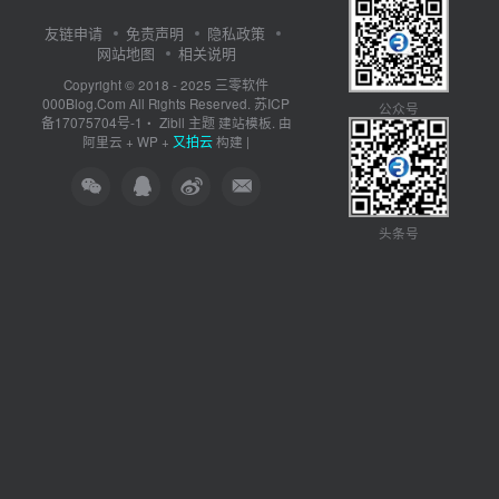
友链申请
免责声明
隐私政策
网站地图
相关说明
三零软件
Copyright © 2018 - 2025
000Blog.Com
苏ICP
All Rights Reserved.
公众号
备17075704号-1
Zibll 主题
・
建站模板. 由
又拍云
阿里云
+
WP
+
构建 |
头条号