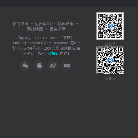
友链申请
免责声明
隐私政策
网站地图
相关说明
三零软件
Copyright © 2018 - 2025
000Blog.Com
苏ICP
All Rights Reserved.
公众号
备17075704号-1
Zibll 主题
・
建站模板. 由
又拍云
阿里云
+
WP
+
构建 |
头条号