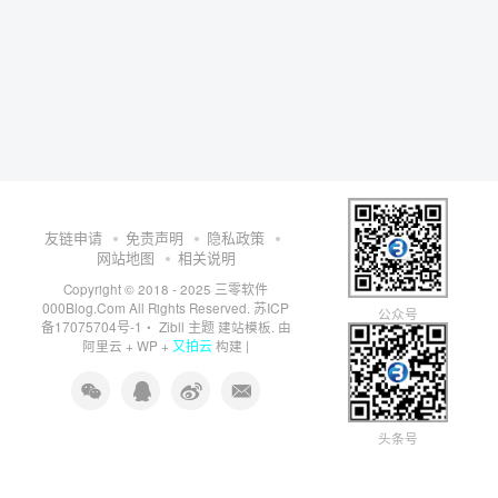
友链申请
免责声明
隐私政策
网站地图
相关说明
三零软件
Copyright © 2018 - 2025
000Blog.Com
苏ICP
All Rights Reserved.
公众号
备17075704号-1
Zibll 主题
・
建站模板. 由
又拍云
阿里云
+
WP
+
构建 |
头条号