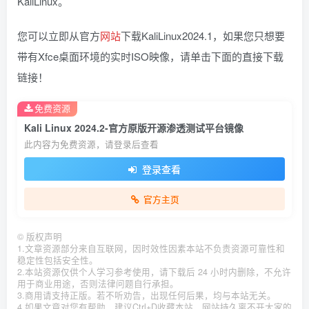
KaliLinux。
您可以立即从官方
网站
下载KaliLinux2024.1，如果您只想要
带有Xfce桌面环境的实时ISO映像，请单击下面的直接下载
链接！
免费资源
Kali Linux 2024.2-官方原版开源渗透测试平台镜像
此内容为免费资源，请登录后查看
登录查看
官方主页
©
版权声明
1.文章资源部分来自互联网，因时效性因素本站不负责资源可靠性和
稳定性包括安全性。
2.本站资源仅供个人学习参考使用，请下载后 24 小时内删除，不允许
用于商业用途，否则法律问题自行承担。
3.商用请支持正版。若不听劝告，出现任何后果，均与本站无关。
4.如果文章对您有帮助，建议Ctrl+D收藏本站，网站持久离不开大家的