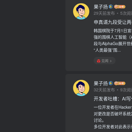
果子扬
29天前发布
5次阅
申真谞九段受让两子
韩国棋院于7月1日宣
强的围棋人工智能（A
段与AlphaGo展
“人类最强”围...
见闻
果子扬
32天前发布
9次阅
开发者吐槽：AI
一位开发者在Hack
对更改是否破坏系统
讨论。
多位开发者对此表示认