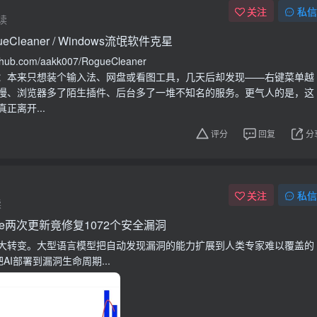
关注
私信
读
ueCleaner / Windows流氓软件克星
hub.com/aakk007/RogueCleaner
：本来只想装个输入法、网盘或看图工具，几天后却发现——右键菜单越
慢、浏览器多了陌生插件、后台多了一堆不知名的服务。更气人的是，这
正离开...
评分
回复
分
关注
私信
读
me两次更新竟修复1072个安全漏洞
大转变。大型语言模型把自动发现漏洞的能力扩展到人类专家难以覆盖的
把AI部署到漏洞生命周期...