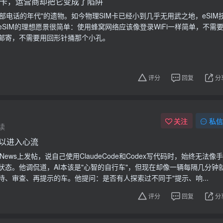
IM卡，运营商却把它变成了陷阱
一部电话的年代"的遗物。如今物理SIM卡已经小到几乎无用武之地，eSIM
SIM的理想愿景很简单：使用蜂窝网络应该像登录WiFi一样简单，不需
邮寄，不需要用回形针捅那个小孔。
评分
回复
分
关注
私信
读
难以进入心流
rNews上发帖，说自己使用ClaudeCode和Codex写代码时，始终无法像手
状态。他调侃道，AI本该是"心智的自行车"，但现在却像一辆每隔几分钟
待、审查、再提示的车。他提问：是否有人探索过不同于"提示、响...
评分
回复
分