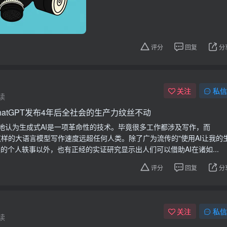
评分
回复
分
关注
私信
读
atGPT发布4年后全社会的生产力纹丝不动
地认为生成式AI是一项革命性的技术。毕竟很多工作都涉及写作，而
aude这样的大语言模型写作速度远超任何人类。除了广为流传的"使用AI让我的
的个人轶事以外，也有正经的实证研究显示出人们可以借助AI在诸如...
评分
回复
分
关注
私信
读