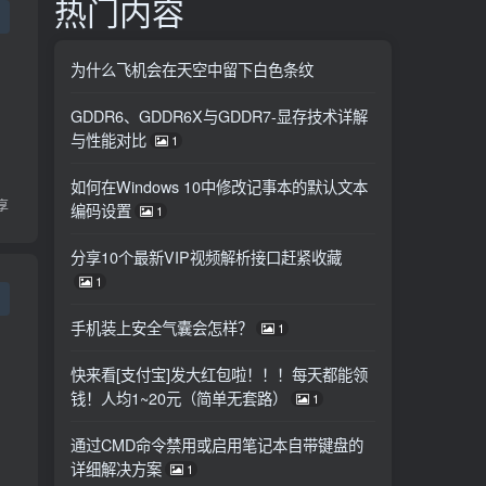
热门内容
为什么飞机会在天空中留下白色条纹
GDDR6、GDDR6X与GDDR7-显存技术详解
与性能对比
1
如何在Windows 10中修改记事本的默认文本
享
编码设置
1
分享10个最新VIP视频解析接口赶紧收藏
1
手机装上安全气囊会怎样？
1
快来看[支付宝]发大红包啦！！！每天都能领
钱！人均1~20元（简单无套路）
1
通过CMD命令禁用或启用笔记本自带键盘的
详细解决方案
1