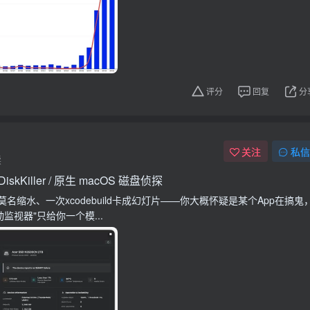
评分
回复
分
关注
私信
读
DiskKiller / 原生 macOS 磁盘侦探
名缩水、一次xcodebuild卡成幻灯片——你大概怀疑是某个App在搞鬼
动监视器"只给你一个模...