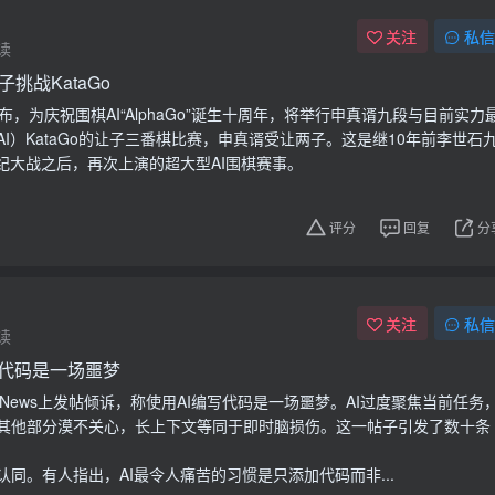
关注
私信
读
挑战KataGo
布，为庆祝围棋AI“AlphaGo”诞生十周年，将举行申真谞九段与目前实力
I）KataGo的让子三番棋比赛，申真谞受让两子。这是继10年前李世石
开世纪大战之后，再次上演的超大型AI围棋赛事。
评分
回复
分
关注
私信
读
写代码是一场噩梦
erNews上发帖倾诉，称使用AI编写代码是一场噩梦。AI过度聚焦当前任务
其他部分漠不关心，长上下文等同于即时脑损伤。这一帖子引发了数十条
同。有人指出，AI最令人痛苦的习惯是只添加代码而非...