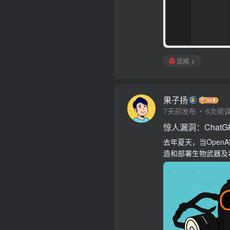
见闻
果子扬
7天前发布
6次阅
惊人漏洞：Chat
去年夏天，当Ope
造和部署生物武器及毒