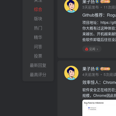
果子扬
3天前发布
11次阅
综合
Github推荐：Rog
版块
项目地址：https://git
热门
你大概有过这种体验
来越长、开机越来越
精华
些软件卸载后往往没真
问答
见闻
投票
最新回复
果子扬
最高评分
4天前发布
5次阅
效率惊人：Chro
软件安全正在经历巨
规模，Chrome因此