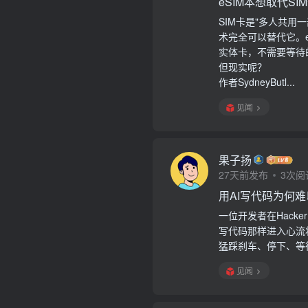
eSIM本想取代S
SIM卡是"多人共用
术完全可以替代它。e
实体卡，不需要等待
但现实呢？
作者SydneyButl...
见闻
果子扬
27天前发布
3次阅
用AI写代码为何
一位开发者在Hacke
写代码那样进入心流
猛踩刹车、停下、等
见闻