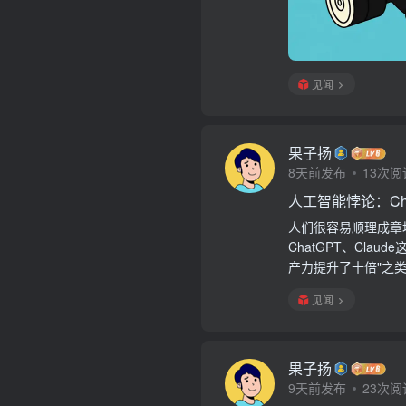
见闻
果子扬
8天前发布
13次阅
人工智能悖论：Ch
人们很容易顺理成章
ChatGPT、Cl
产力提升了十倍"之类
见闻
果子扬
9天前发布
23次阅