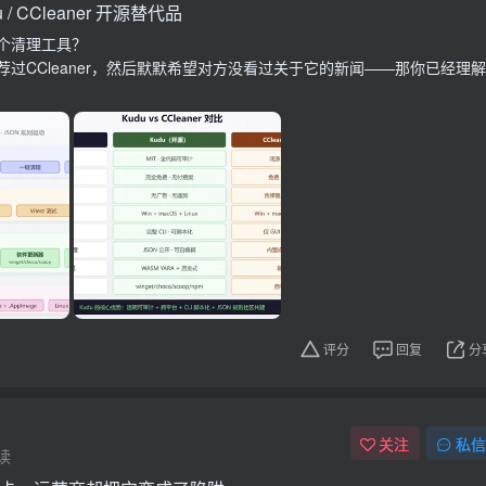
 / CCleaner 开源替代品
个清理工具？
过CCleaner，然后默默希望对方没看过关于它的新闻——那你已经理解
评分
回复
分
关注
私信
读