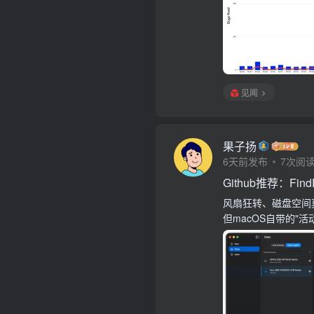
见闻
果子扬
6天前发布
7次阅
Github推荐：Find
风扇狂转、磁盘空间莫
但macOS自带的"活