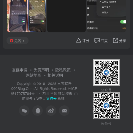
见闻
评分
回复
分享
友链申请
免责声明
隐私政策
网站地图
相关说明
三零软件
Copyright © 2018 - 2025
000Blog.Com
苏ICP
All Rights Reserved.
公众号
备17075704号-1
Zibll 主题
・
建站模板. 由
又拍云
阿里云
+
WP
+
构建 |
头条号