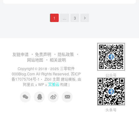
1
…
3
友链申请
免责声明
隐私政策
网站地图
相关说明
三零软件
Copyright © 2018 - 2025
000Blog.Com
苏ICP
All Rights Reserved.
公众号
备17075704号-1
Zibll 主题
・
建站模板. 由
又拍云
阿里云
+
WP
+
构建 |
头条号