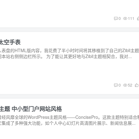
0
111
为太空手表
表盘的HTML版内容，我花费了半小时时间将其移植到了自己的Zibll主题
站右侧侧边栏所示。 为了能让其更好地与Zibll主题相契合，我对...
0
52
文CMS主题 中小型门户网站风格
靡全球的WordPress主题风格——ConcisePro。这款主题特别适合
集成了多种强大功能，如个人中心幻灯片高清图片展示、新闻信息展...