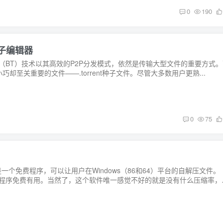
0
190
 种子编辑器
rent（BT）技术以其高效的P2P分发模式，依然是传输大型文件的重要方式
却至关重要的文件——.torrent种子文件。尽管大多数用户更熟...
0
75
版是一个免费程序，可以让用户在Windows（86和64）平台的自解压文件。
安装程序免费有用。当然了，这个软件唯一感觉不好的就是没有什么压缩率，