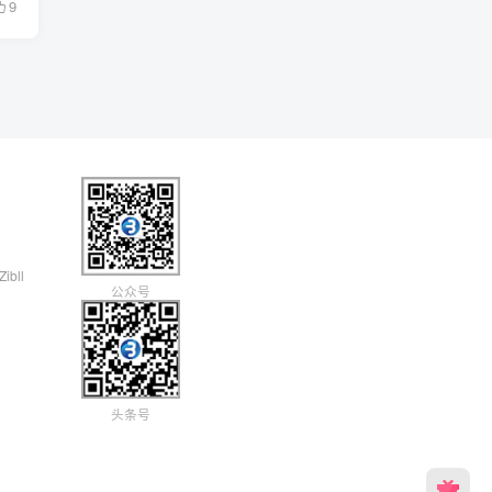
9
Zibll
公众号
头条号