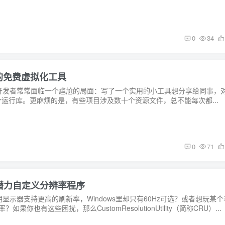
0
34
带走”的免费虚拟化工具
开发者常常面临一个尴尬的局面：写了一个实用的小工具想分享给同事，
个运行库。更麻烦的是，有些项目涉及数十个资源文件，总不能每次都...
0
71
释放显示器潜力自定义分辨率程序
显示器支持更高的刷新率，Windows里却只有60Hz可选？或者想玩某个
果你也有这些困扰，那么CustomResolutionUtility（简称CRU）...