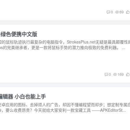
0
69
手势软件绿色便携中文版
短的鼠标轨迹执行最复杂的电脑指令，StrokesPlus.net无疑是最具颠覆性
Plus的完美继承者，更是一款将鼠标手势的潜力推向极致的免费利器。 ...
0
169
PK 编辑器 小白也能上手
安卓应用的图标、去掉烦人的广告，却因不懂编程望而却步；想定制专属
么收费昂贵？今天就给大家安利一款宝藏工具 ——APKEditorSt...