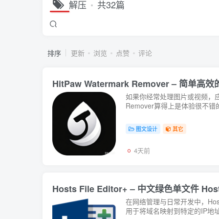
解压
共32篇
排序
更新
浏览
点赞
评论
HitPaw Watermark Remover – 
如果你经常处理图片或视频，应该对
Remover算得上是体验很不
图文设计
其它
4天前
Hosts File Editor+ – 中文绿色单文件 H
在网络管理与日常开发中，Ho
用于将域名映射到特定的IP地址