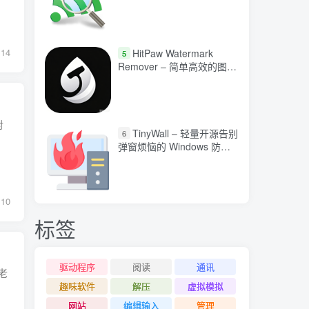
14
HitPaw Watermark
5
Remover – 简单高效的图文
视频水印清除工具
对
TinyWall – 轻量开源告别
6
弹窗烦恼的 Windows 防火
墙工具
10
标签
驱动程序
阅读
通讯
老
趣味软件
解压
虚拟模拟
网站
编辑输入
管理