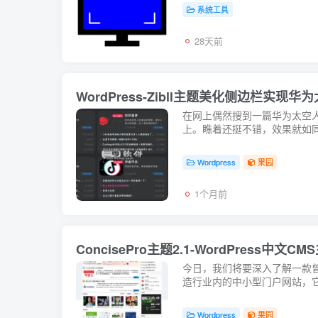
系统工具
28天前
WordPress-Zibll主题美化侧边栏实现华
在网上偶然搜到一篇华为太空人
上。瞧着还挺不错，效果就如同本
Wordpress
果园
1个月前
ConcisePro主题2.1-WordPress中
今日，我们将要深入了解一款曾经风
造行业内的中小型门户网站，它
Wordpress
果园