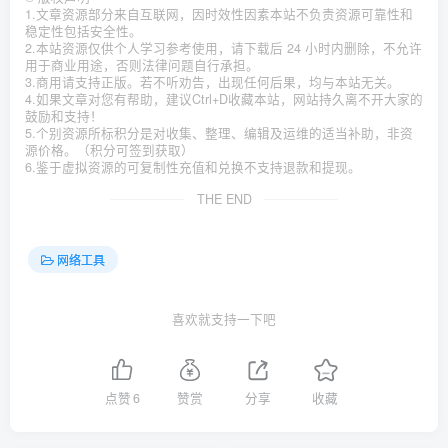
1.文章资源部分来自互联网，因时效性因素本站不负责资源可靠性和
稳定性包括安全性。
2.本站资源仅供个人学习参考使用，请下载后 24 小时内删除，不允许
用于商业用途，否则法律问题自行承担。
3.商用请支持正版。若不听劝告，出现任何后果，均与本站无关。
4.如果文章对您有帮助，建议Ctrl+D收藏本站，网站持久离不开大家的
鼓励和支持！
5.个别资源所标积分是对收集、整理、编辑及运维的适当补助，非资
源价格。（积分可签到获取）
6.鉴于虚拟资源的可复制性充值和兑换不支持退款和提现。
THE END
网络工具
喜欢就支持一下吧
点赞
6
赞赏
分享
收藏