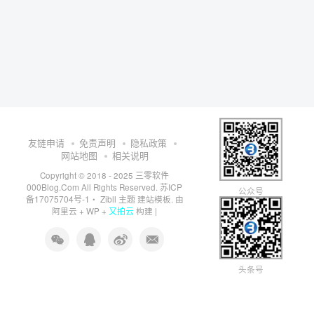
友链申请
免责声明
隐私政策
网站地图
相关说明
三零软件
Copyright © 2018 - 2025
000Blog.Com
苏ICP
All Rights Reserved.
公众号
备17075704号-1
Zibll 主题
・
建站模板. 由
又拍云
阿里云
+
WP
+
构建 |
头条号