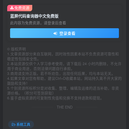
免费资源
蓝屏代码查询器中文免费版
此内容为免费资源，请登录后查看
登录查看
©
版权声明
1.文章资源部分来自互联网，因时效性因素本站不负责资源可靠性和
稳定性包括安全性。
2.本站资源仅供个人学习参考使用，请下载后 24 小时内删除，不允许
用于商业用途，否则法律问题自行承担。
3.商用请支持正版。若不听劝告，出现任何后果，均与本站无关。
4.如果文章对您有帮助，建议Ctrl+D收藏本站，网站持久离不开大家的
鼓励和支持！
5.个别资源所标积分是对收集、整理、编辑及运维的适当补助，非资
源价格。（积分可签到获取）
6.鉴于虚拟资源的可复制性充值和兑换不支持退款和提现。
THE END
系统工具