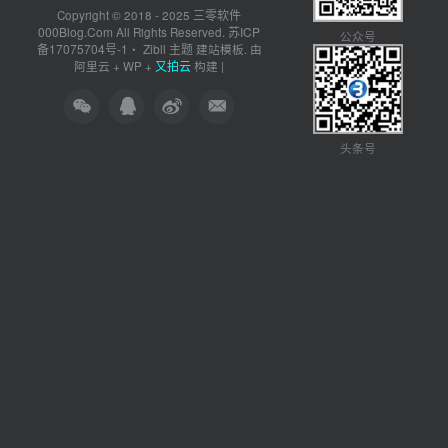
三零软件
Copyright © 2018 - 2025
000Blog.Com
苏ICP
All Rights Reserved.
公众号
备17075704号-1
Zibll 主题
・
建站模板. 由
又拍云
阿里云
+
WP
+
构建 |
头条号