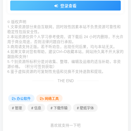
登录查看
©
版权声明
1.文章资源部分来自互联网，因时效性因素本站不负责资源可靠性和
稳定性包括安全性。
2.本站资源仅供个人学习参考使用，请下载后 24 小时内删除，不允许
用于商业用途，否则法律问题自行承担。
3.商用请支持正版。若不听劝告，出现任何后果，均与本站无关。
4.如果文章对您有帮助，建议Ctrl+D收藏本站，网站持久离不开大家的
鼓励和支持！
5.个别资源所标积分是对收集、整理、编辑及运维的适当补助，非资
源价格。（积分可签到获取）
6.鉴于虚拟资源的可复制性充值和兑换不支持退款和提现。
THE END
办公软件
网络工具
# 管理
# 信息
# 下载传输
# 壁纸字体
喜欢就支持一下吧