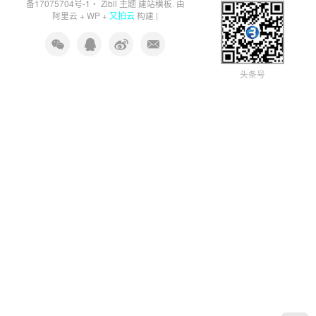
备17075704号-1
Zibll 主题
・
建站模板. 由
又拍云
阿里云
+
WP
+
构建 |
头条号