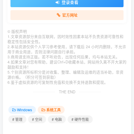
登录查看
官方网址
©
版权声明
1.文章资源部分来自互联网，因时效性因素本站不负责资源可靠性和
稳定性包括安全性。
2.本站资源仅供个人学习参考使用，请下载后 24 小时内删除，不允许
用于商业用途，否则法律问题自行承担。
3.商用请支持正版。若不听劝告，出现任何后果，均与本站无关。
4.如果文章对您有帮助，建议Ctrl+D收藏本站，网站持久离不开大家的
鼓励和支持！
5.个别资源所标积分是对收集、整理、编辑及运维的适当补助，非资
源价格。（积分可签到获取）
6.鉴于虚拟资源的可复制性充值和兑换不支持退款和提现。
THE END
Windows
系统工具
# 管理
# 空间
# 电脑
# 硬件性能