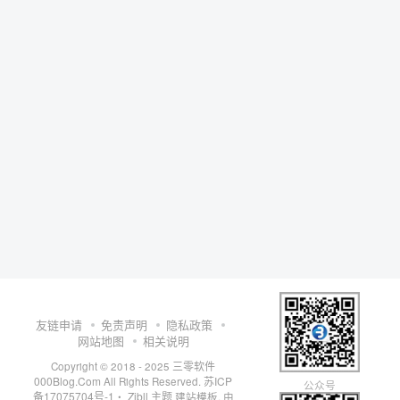
友链申请
免责声明
隐私政策
网站地图
相关说明
三零软件
Copyright © 2018 - 2025
000Blog.Com
苏ICP
All Rights Reserved.
公众号
备17075704号-1
Zibll 主题
・
建站模板. 由