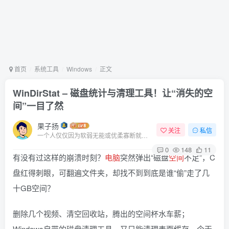
首页
系统工具
Windows
正文
WinDirStat – 磁盘统计与清理工具！让“消失的空
间”一目了然
果子扬
关注
私信
一个人仅仅因为软弱无能或优柔寡断就完全可能招致痛苦
0
148
11
有没有过这样的崩溃时刻？
电脑
突然弹出“磁盘
空间
不足”，C
盘红得刺眼，可翻遍文件夹，却找不到到底是谁“偷”走了几
十GB空间？
删除几个视频、清空回收站，腾出的空间杯水车薪；
Windows自带的磁盘清理工具，又只能清理表面缓存。今天