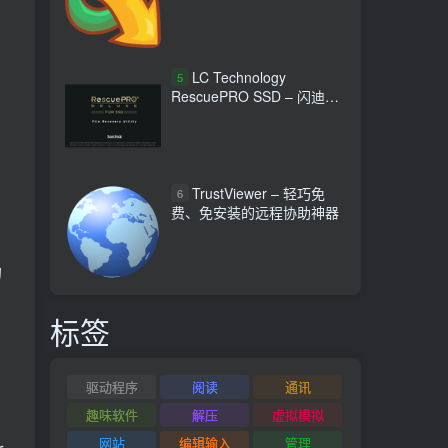
LC Technology
5
RescuePRO SSD – 闪迪固
态硬盘数据恢复工具
TrustViewer – 轻巧免
6
费、免安装的远程协助神器
的
标签
驱动程序
阅读
通讯
趣味软件
解压
虚拟模拟
网站
编辑输入
管理