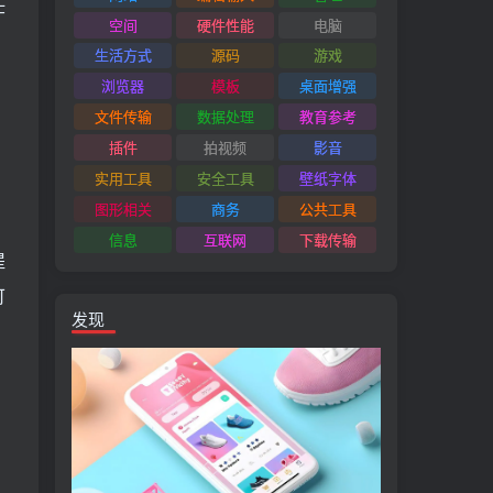
任
空间
硬件性能
电脑
生活方式
源码
游戏
浏览器
模板
桌面增强
文件传输
数据处理
教育参考
插件
拍视频
影音
实用工具
安全工具
壁纸字体
图形相关
商务
公共工具
信息
互联网
下载传输
提
可
发现