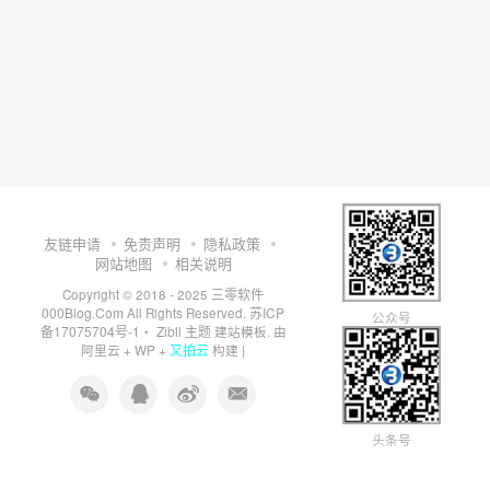
友链申请
免责声明
隐私政策
网站地图
相关说明
三零软件
Copyright © 2018 - 2025
000Blog.Com
苏ICP
All Rights Reserved.
公众号
备17075704号-1
Zibll 主题
・
建站模板. 由
又拍云
阿里云
+
WP
+
构建 |
头条号