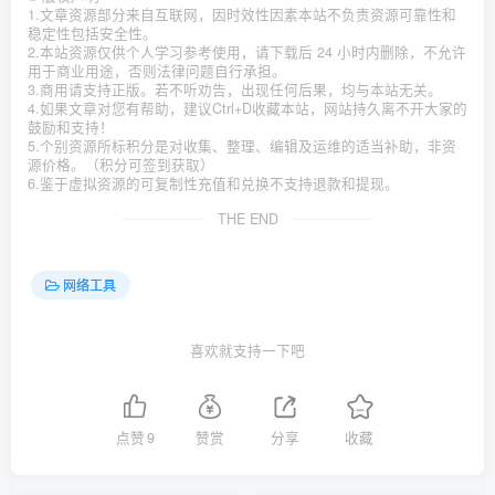
1.文章资源部分来自互联网，因时效性因素本站不负责资源可靠性和
稳定性包括安全性。
2.本站资源仅供个人学习参考使用，请下载后 24 小时内删除，不允许
用于商业用途，否则法律问题自行承担。
3.商用请支持正版。若不听劝告，出现任何后果，均与本站无关。
4.如果文章对您有帮助，建议Ctrl+D收藏本站，网站持久离不开大家的
鼓励和支持！
5.个别资源所标积分是对收集、整理、编辑及运维的适当补助，非资
源价格。（积分可签到获取）
6.鉴于虚拟资源的可复制性充值和兑换不支持退款和提现。
THE END
网络工具
喜欢就支持一下吧
点赞
9
赞赏
分享
收藏