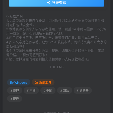
登录查看
©
版权声明
1.文章资源部分来自互联网，因时效性因素本站不负责资源可靠性和
稳定性包括安全性。
2.本站资源仅供个人学习参考使用，请下载后 24 小时内删除，不允许
用于商业用途，否则法律问题自行承担。
3.商用请支持正版。若不听劝告，出现任何后果，均与本站无关。
4.如果文章对您有帮助，建议Ctrl+D收藏本站，网站持久离不开大家的
鼓励和支持！
5.个别资源所标积分是对收集、整理、编辑及运维的适当补助，非资
源价格。（积分可签到获取）
6.鉴于虚拟资源的可复制性充值和兑换不支持退款和提现。
THE END
Windows
系统工具
# 管理
# 空间
# 电脑
# 网站
# 浏览器
# 模板