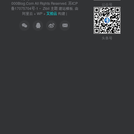
000Blog.Com
苏ICP
All Rights Reserved.
公众号
备17075704号-1
Zibll 主题
・
建站模板. 由
又拍云
阿里云
+
WP
+
构建 |
头条号