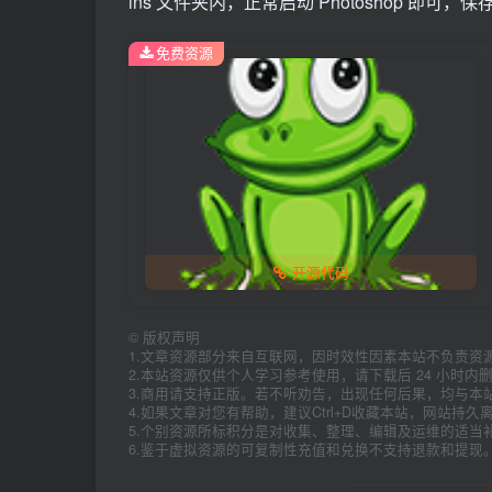
ins 文件夹内，正常启动 Photoshop 即可，保
免费资源
开源代码
©
版权声明
1.文章资源部分来自互联网，因时效性因素本站不负责资
2.本站资源仅供个人学习参考使用，请下载后 24 小时
3.商用请支持正版。若不听劝告，出现任何后果，均与本
4.如果文章对您有帮助，建议Ctrl+D收藏本站，网站持
5.个别资源所标积分是对收集、整理、编辑及运维的适当
6.鉴于虚拟资源的可复制性充值和兑换不支持退款和提现