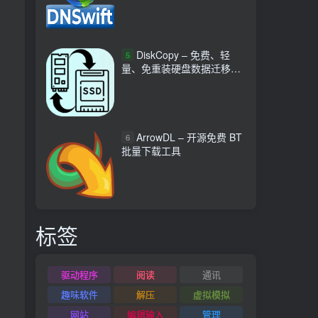
DiskCopy – 免费、轻
5
量、免重装硬盘数据迁移工
具
ArrowDL – 开源免费 BT
6
批量下载工具
标签
驱动程序
阅读
通讯
趣味软件
解压
虚拟模拟
网站
编辑输入
管理