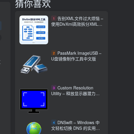
猜你喜欢
告别XML文件过大烦恼 –
1
使用DivXml高效拆分XML文
档
PassMark ImageUSB –
2
U盘镜像制作工具中文版
发
Custom Resolution
3
Utility – 释放显示器潜力自
定义分辨率程序
DNSwift – Windows 中
4
文轻松切换 DNS 的实用工
具