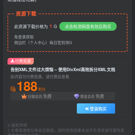
资源下载
1
此资源下载价格为
G
点击检测网盘有效后购买
免登录获取
侧边栏（个人中心）每日签到领G
付费资源
告别XML文件过大烦恼 – 使用DivXml高效拆分XML文档
此内容为付费资源，请付费后查看
188
积分
免费
免费
白银会员
黄金会员
登录购买
©
版权声明
1.文章资源部分来自互联网，因时效性因素本站不负责资源可靠性和