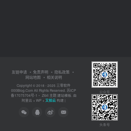
友链申请
免责声明
隐私政策
网站地图
相关说明
三零软件
Copyright © 2018 - 2025
000Blog.Com
苏ICP
All Rights Reserved.
公众号
备17075704号-1
Zibll 主题
・
建站模板. 由
又拍云
阿里云
+
WP
+
构建 |
头条号