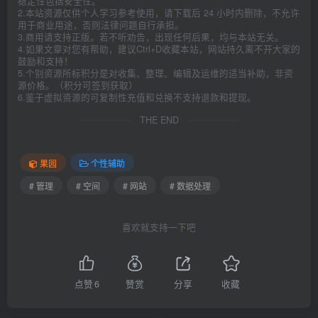
稳定性包括安全性。
2.本站资源仅供个人学习参考使用，请下载后 24 小时内删除，不允许
用于商业用途，否则法律问题自行承担。
3.商用请支持正版。若不听劝告，出现任何后果，均与本站无关。
4.如果文章对您有帮助，建议Ctrl+D收藏本站，网站持久离不开大家的
鼓励和支持！
5.个别资源所标积分是对收集、整理、编辑及运维的适当补助，非资
源价格。（积分可签到获取）
6.鉴于虚拟资源的可复制性充值和兑换不支持退款和提现。
THE END
果园
个性辅助
# 管理
# 空间
# 网站
# 数据处理
喜欢就支持一下吧
点赞
6
赞赏
分享
收藏