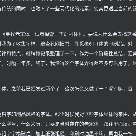
持传统的同时，也融入了一些现代化的元素，使其更适应当前的
篇《寻找老宋体：试着探索一下61-1体》。要说为什么会去搞这
我为了收集字样，遍查孔网旧书，寻觅老61-1体的印刷品。对
些规律和特点，就稍微记录整理了一下，作为一个阶段性总结，汇
样。时隔一年多，终于，我觉得这个字体弄得差不多可以用了，
字体，之前我已经发过两个了，这次怎么又做了一个呢？嘛，首
期铅字印刷品风格的字体。那个时候我对这些字体具体的来由、
什么字号，什么来历，只要是当时存在的老宋体，都往里面填。
多铅字字模破烂，加上纸张粗糙，印刷时油墨不均，再由我一扫