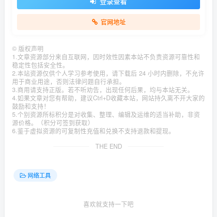
登录查看
官网地址
©
版权声明
1.文章资源部分来自互联网，因时效性因素本站不负责资源可靠性和
稳定性包括安全性。
2.本站资源仅供个人学习参考使用，请下载后 24 小时内删除，不允许
用于商业用途，否则法律问题自行承担。
3.商用请支持正版。若不听劝告，出现任何后果，均与本站无关。
4.如果文章对您有帮助，建议Ctrl+D收藏本站，网站持久离不开大家的
鼓励和支持！
5.个别资源所标积分是对收集、整理、编辑及运维的适当补助，非资
源价格。（积分可签到获取）
6.鉴于虚拟资源的可复制性充值和兑换不支持退款和提现。
THE END
网络工具
喜欢就支持一下吧