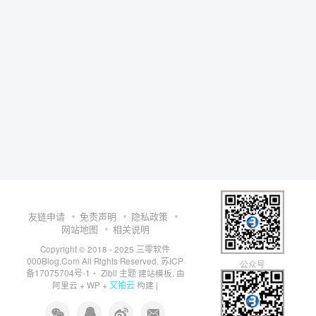
友链申请
免责声明
隐私政策
网站地图
相关说明
三零软件
Copyright © 2018 - 2025
000Blog.Com
苏ICP
All Rights Reserved.
公众号
备17075704号-1
Zibll 主题
・
建站模板. 由
又拍云
阿里云
+
WP
+
构建 |