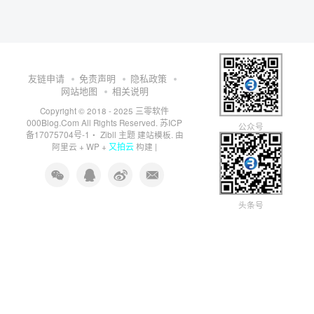
友链申请
免责声明
隐私政策
网站地图
相关说明
三零软件
Copyright © 2018 - 2025
000Blog.Com
苏ICP
All Rights Reserved.
公众号
备17075704号-1
Zibll 主题
・
建站模板. 由
又拍云
阿里云
+
WP
+
构建 |
头条号