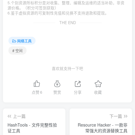
5.个别资源所标积分是对收集、整理、编辑及运维的适当补助，非资
源价格。（积分可签到获取）
6.鉴于虚拟资源的可复制性充值和兑换不支持退款和提现。
THE END
网络工具
# 空间
喜欢就支持一下吧
点赞
6
赞赏
分享
收藏
上一篇
下一篇
HashTools - 文件完整性验
Resource Hacker - 一款非
证工具
常强大的资源替换工具