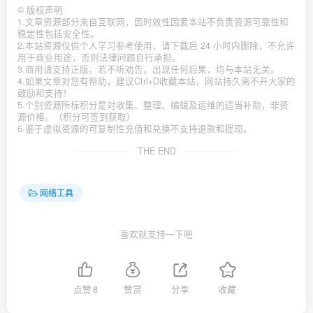
©
版权声明
1.文章资源部分来自互联网，因时效性因素本站不负责资源可靠性和
稳定性包括安全性。
2.本站资源仅供个人学习参考使用，请下载后 24 小时内删除，不允许
用于商业用途，否则法律问题自行承担。
3.商用请支持正版。若不听劝告，出现任何后果，均与本站无关。
4.如果文章对您有帮助，建议Ctrl+D收藏本站，网站持久离不开大家的
鼓励和支持！
5.个别资源所标积分是对收集、整理、编辑及运维的适当补助，非资
源价格。（积分可签到获取）
6.鉴于虚拟资源的可复制性充值和兑换不支持退款和提现。
THE END
网络工具
喜欢就支持一下吧
点赞
8
赞赏
分享
收藏