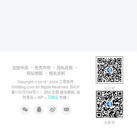
友链申请
免责声明
隐私政策
网站地图
相关说明
三零软件
Copyright © 2018 - 2025
000Blog.Com
苏ICP
All Rights Reserved.
公众号
备17075704号-1
Zibll 主题
・
建站模板. 由
又拍云
阿里云
+
WP
+
构建 |
头条号