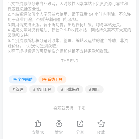
1.文章资源部分来自互联网，因时效性因素本站不负责资源可靠性和
稳定性包括安全性。
2.本站资源仅供个人学习参考使用，请下载后 24 小时内删除，不允许
用于商业用途，否则法律问题自行承担。
3.商用请支持正版。若不听劝告，出现任何后果，均与本站无关。
4.如果文章对您有帮助，建议Ctrl+D收藏本站，网站持久离不开大家的
鼓励和支持！
5.个别资源所标积分是对收集、整理、编辑及运维的适当补助，非资
源价格。（积分可签到获取）
6.鉴于虚拟资源的可复制性充值和兑换不支持退款和提现。
THE END
个性辅助
系统工具
# 管理
# 实用工具
# 下载传输
# 解压
喜欢就支持一下吧
点赞
10
赞赏
分享
收藏