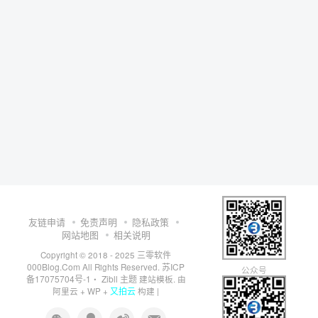
友链申请
免责声明
隐私政策
网站地图
相关说明
三零软件
Copyright © 2018 - 2025
000Blog.Com
苏ICP
All Rights Reserved.
公众号
备17075704号-1
Zibll 主题
・
建站模板. 由
又拍云
阿里云
+
WP
+
构建 |