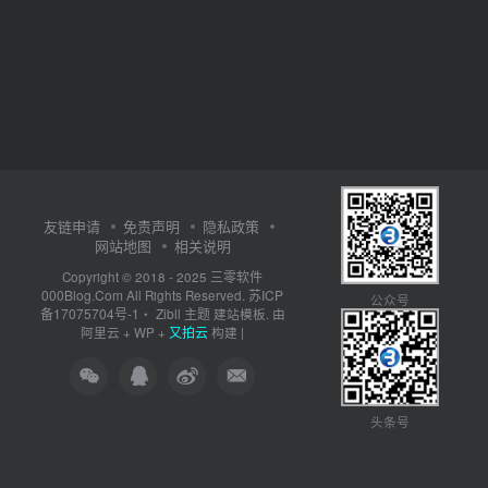
友链申请
免责声明
隐私政策
网站地图
相关说明
三零软件
Copyright © 2018 - 2025
000Blog.Com
苏ICP
All Rights Reserved.
公众号
备17075704号-1
Zibll 主题
・
建站模板. 由
又拍云
阿里云
+
WP
+
构建 |
头条号