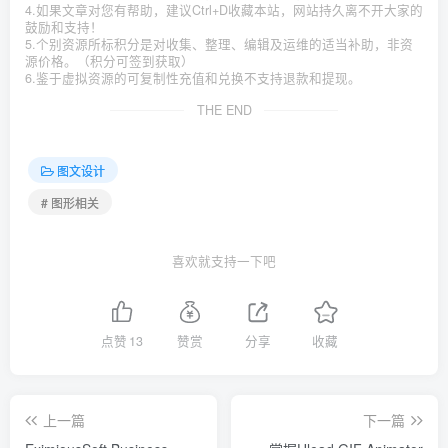
4.如果文章对您有帮助，建议Ctrl+D收藏本站，网站持久离不开大家的
鼓励和支持！
5.个别资源所标积分是对收集、整理、编辑及运维的适当补助，非资
源价格。（积分可签到获取）
6.鉴于虚拟资源的可复制性充值和兑换不支持退款和提现。
THE END
图文设计
# 图形相关
喜欢就支持一下吧
点赞
13
赞赏
分享
收藏
上一篇
下一篇