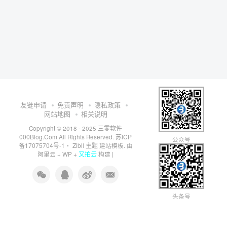
友链申请
免责声明
隐私政策
网站地图
相关说明
三零软件
Copyright © 2018 - 2025
000Blog.Com
苏ICP
All Rights Reserved.
公众号
备17075704号-1
Zibll 主题
・
建站模板. 由
又拍云
阿里云
+
WP
+
构建 |
头条号