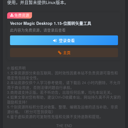
使用，并且暂未提供Linux版本。
免费资源
Vector Magic Desktop 1.15-位图转矢量工具
此内容为免费资源，请登录后查看
登录查看
主页
©
版权声明
1.文章资源部分来自互联网，因时效性因素本站不负责资源可靠性和
稳定性包括安全性。
2.本站资源仅供个人学习参考使用，请下载后 24 小时内删除，不允许
用于商业用途，否则法律问题自行承担。
3.商用请支持正版。若不听劝告，出现任何后果，均与本站无关。
4.如果文章对您有帮助，建议Ctrl+D收藏本站，网站持久离不开大家的
鼓励和支持！
5.个别资源所标积分是对收集、整理、编辑及运维的适当补助，非资
源价格。（积分可签到获取）
6.鉴于虚拟资源的可复制性充值和兑换不支持退款和提现。
THE END