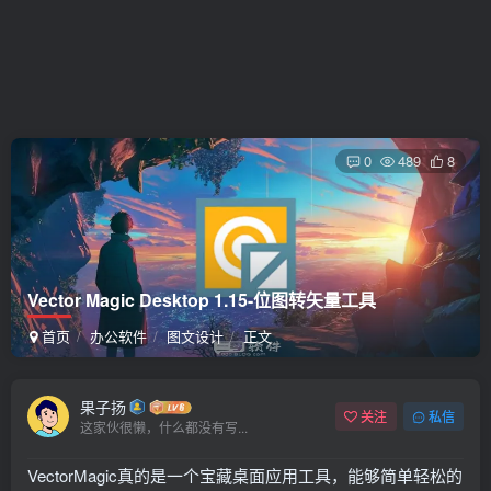
0
489
8
Vector Magic Desktop 1.15-位图转矢量工具
首页
办公软件
图文设计
正文
果子扬
关注
私信
这家伙很懒，什么都没有写...
VectorMagic真的是一个宝藏桌面应用工具，能够简单轻松的