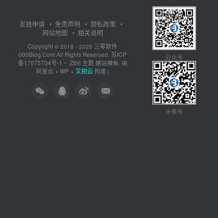
友链申请
免责声明
隐私政策
网站地图
相关说明
三零软件
Copyright © 2018 - 2025
000Blog.Com
苏ICP
All Rights Reserved.
公众号
备17075704号-1
Zibll 主题
・
建站模板. 由
又拍云
阿里云
+
WP
+
构建 |
头条号