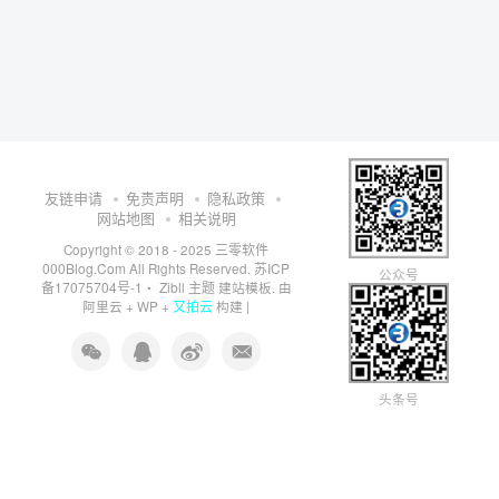
友链申请
免责声明
隐私政策
网站地图
相关说明
三零软件
Copyright © 2018 - 2025
000Blog.Com
苏ICP
All Rights Reserved.
公众号
备17075704号-1
Zibll 主题
・
建站模板. 由
又拍云
阿里云
+
WP
+
构建 |
头条号