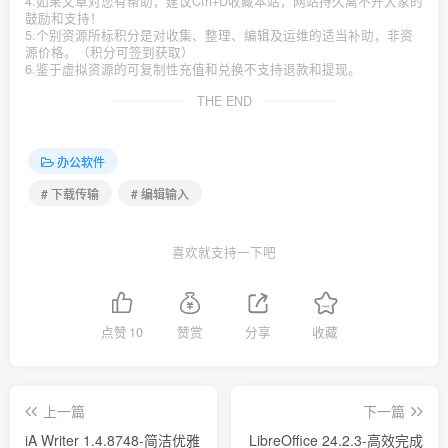
4.如果文章对您有帮助，建议Ctrl+D收藏本站，网站持久离不开大家的
鼓励和支持！
5.个别资源所标积分是对收集、整理、编辑及运维的适当补助，非资
源价格。（积分可签到获取）
6.鉴于虚拟资源的可复制性充值和兑换不支持退款和提现。
THE END
办公软件
# 下载传输
# 编辑输入
喜欢就支持一下吧
点赞
10
赞赏
分享
收藏
上一篇
下一篇
iA Writer 1.4.8748-简洁优雅
LibreOffice 24.2.3-高效完成