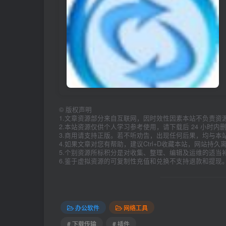
©
版权声明
1.文章资源部分来自互联网，因时效性因素本站不负责资
2.本站资源仅供个人学习参考使用，请下载后 24 小时
3.商用请支持正版。若不听劝告，出现任何后果，均与本
4.如果文章对您有帮助，建议Ctrl+D收藏本站，网站持
5.个别资源所标积分是对收集、整理、编辑及运维的适当
6.鉴于虚拟资源的可复制性充值和兑换不支持退款和提现
办公软件
网络工具
# 下载传输
# 插件