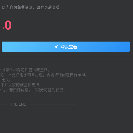
此内容为免费资源，请登录后查看
0
J
登录查看
源可靠性和稳定性包括安全性。
内删除，不允许用于商业用途，否则法律问题自行承担。
站无关。
久离不开大家的鼓励和支持！
补助，非资源价格。（积分可签到获取）
。
THE END