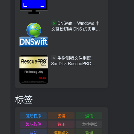
DNSwift – Windows 中
5
文轻松切换 DNS 的实用工
具
手滑删错文件别慌！
6
SanDisk RescuePRO
Deluxe 中文版 让数据起死
回生
标签
驱动程序
阅读
通讯
趣味软件
解压
虚拟模拟
网站
编辑输入
管理