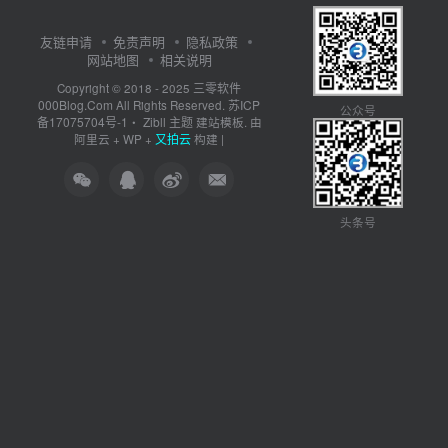
友链申请
免责声明
隐私政策
网站地图
相关说明
三零软件
Copyright © 2018 - 2025
000Blog.Com
苏ICP
All Rights Reserved.
公众号
备17075704号-1
Zibll 主题
・
建站模板. 由
又拍云
阿里云
+
WP
+
构建 |
头条号