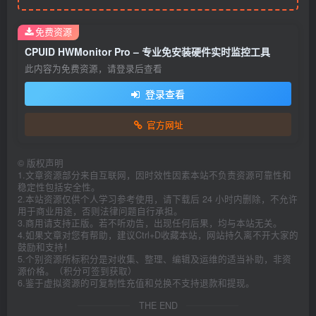
免费资源
CPUID HWMonitor Pro – 专业免安装硬件实时监控工具
此内容为免费资源，请登录后查看
登录查看
官方网址
©
版权声明
1.文章资源部分来自互联网，因时效性因素本站不负责资源可靠性和
稳定性包括安全性。
2.本站资源仅供个人学习参考使用，请下载后 24 小时内删除，不允许
用于商业用途，否则法律问题自行承担。
3.商用请支持正版。若不听劝告，出现任何后果，均与本站无关。
4.如果文章对您有帮助，建议Ctrl+D收藏本站，网站持久离不开大家的
鼓励和支持！
5.个别资源所标积分是对收集、整理、编辑及运维的适当补助，非资
源价格。（积分可签到获取）
6.鉴于虚拟资源的可复制性充值和兑换不支持退款和提现。
THE END