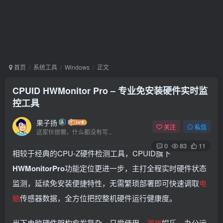
首页
系统工具
Windows
正文
CPUID HWMonitor Pro – 专业免安装硬件实时监
控工具
果子扬
关注
私信
这家伙很懒，什么都没有写...
0
83
11
相较于经典的CPU-Z硬件检测工具，CPUID旗下
HWMonitorPro
功能定位更进一步，主打全程实时硬件状态
监测，延续免安装便捷特性，无需繁琐部署即可快速调取
电
脑
传感器数据，全方位把控整机硬件运行健康度。
当下电脑硬件架构愈发复杂，日常使用、
游戏
娱乐、办公运