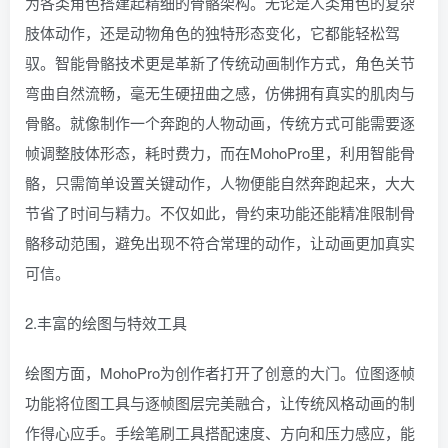
为各类角色搭建起精细的骨骼架构。无论是人类角色的复杂
肢体动作，还是动物角色的独特形态变化，它都能轻松驾
驭。智能骨骼技术更是革新了传统动画制作方式，角色关节
弯曲自然流畅，毫无生硬扭曲之感，仿佛拥有真实的肌肉与
骨骼。就像制作一个奔跑的人物动画，传统方式可能需要逐
帧调整肢体形态，耗时费力，而在MohoPro里，利用智能骨
骼，只需简单设置关键动作，人物便能自然奔跑起来，大大
节省了时间与精力。不仅如此，骨约束功能还能精准限制骨
骼移动范围，避免出现不符合常理的动作，让动画更加真实
可信。
2.丰富的绘图与特效工具
绘图方面，MohoPro为创作者打开了创意的大门。位图逐帧
功能将位图工具与逐帧图层完美融合，让传统风格动画的制
作得心应手。手绘笔刷工具搭配速度、方向和压力感应，能