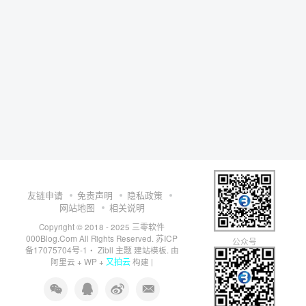
友链申请
免责声明
隐私政策
网站地图
相关说明
三零软件
Copyright © 2018 - 2025
000Blog.Com
苏ICP
All Rights Reserved.
公众号
备17075704号-1
Zibll 主题
・
建站模板. 由
又拍云
阿里云
+
WP
+
构建 |