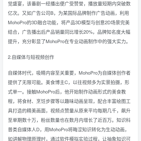
觉盛宴，该番剧一经播出便广受赞誉，播放量短期内突破数
亿次。又如广告公司B，为某国际品牌制作广告动画，利用
MohoPro的3D融合功能，将产品3D模型与创意2D场景完美
结合，广告播出后产品销量同比增长20%，品牌知名度大幅
提升，充分彰显了MohoPro在专业动画制作中的强大实力。
2.自媒体与短视频创作
自媒体时代，吸睛内容至关重要，MohoPro为自媒体创作者
提供了无限可能。美食博主C，以往视频多为实景拍摄，形
式单一。接触MohoPro后，他开始制作动画形式的美食教
程，将食材、烹饪步骤等以趣味动画呈现，配合丰富绘图工
具打造的精美画面，视频点赞量从原来平均每期几千，飙升
至单期数十万，粉丝数量也在数月内增长了近百万。知识科
普类自媒体人D，用MohoPro将晦涩知识转化为生动动画，
如讲解物理原理时，通过软件模拟实验过程，让抽象知识可