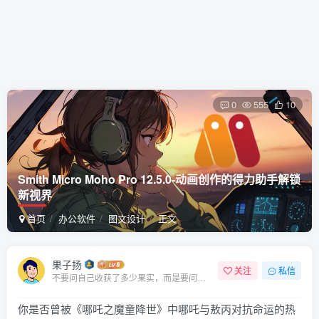
0
555
10
Smith Micro Moho Pro 12.5.0-动画创作的得力助手解锁
新视界
首页
办公软件
图文设计
正文
果子扬
关注
私信
不要问自己收获了多少果实，而是要问自己今天播种了多少种子
你是否曾被《哪吒之魔童降世》中哪吒与敖丙对抗命运的热