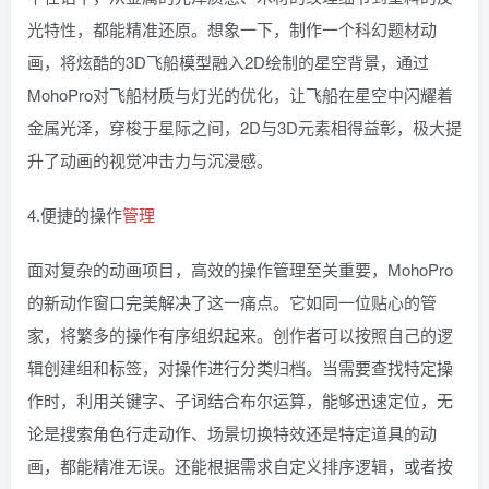
光特性，都能精准还原。想象一下，制作一个科幻题材动
画，将炫酷的3D飞船模型融入2D绘制的星空背景，通过
MohoPro对飞船材质与灯光的优化，让飞船在星空中闪耀着
金属光泽，穿梭于星际之间，2D与3D元素相得益彰，极大提
升了动画的视觉冲击力与沉浸感。
4.便捷的操作
管理
面对复杂的动画项目，高效的操作管理至关重要，MohoPro
的新动作窗口完美解决了这一痛点。它如同一位贴心的管
家，将繁多的操作有序组织起来。创作者可以按照自己的逻
辑创建组和标签，对操作进行分类归档。当需要查找特定操
作时，利用关键字、子词结合布尔运算，能够迅速定位，无
论是搜索角色行走动作、场景切换特效还是特定道具的动
画，都能精准无误。还能根据需求自定义排序逻辑，或者按