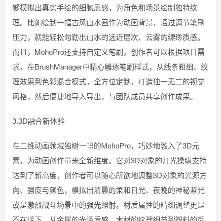
够模拟出真实手绘的细腻质感，为角色和场景绘制独特纹
理。比如绘制一幅古风山水画作为动画背景，通过调节笔刷
压力，就能轻松勾勒出山水的远近层次、云雾的缥缈质感。
而且，MohoPro还支持自定义笔刷，创作者可以根据项目需
求，在BrushManager中精心雕琢笔刷样式，从线条粗细、纹
理效果到色彩混合模式，全方位定制，打造独一无二的视觉
风格，然后便捷地导入导出，与团队成员共享创作成果。
3.3D融合新体验
在二维动画领域独树一帜的MohoPro，巧妙地融入了3D元
素，为动画创作带来全新维度。它对3D对象的灯光操纵支持
达到了新高度，创作者可以随心所欲地调整3D对象的光源方
向、强度与颜色，模拟出清晨的柔和日光、夜晚的神秘蓝光
或是激烈战斗场景中的强光照射。材质属性的精细调整更是
不在话下，从金属的光泽质感、木材的纹理细节到塑料的反