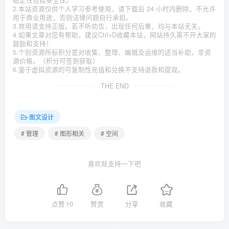
稳定性包括安全性。
2.本站资源仅供个人学习参考使用，请下载后 24 小时内删除，不允许
用于商业用途，否则法律问题自行承担。
3.商用请支持正版。若不听劝告，出现任何后果，均与本站无关。
4.如果文章对您有帮助，建议Ctrl+D收藏本站，网站持久离不开大家的
鼓励和支持！
5.个别资源所标积分是对收集、整理、编辑及运维的适当补助，非资
源价格。（积分可签到获取）
6.鉴于虚拟资源的可复制性充值和兑换不支持退款和提现。
THE END
图文设计
# 管理
# 图形相关
# 空间
喜欢就支持一下吧
点赞
10
赞赏
分享
收藏