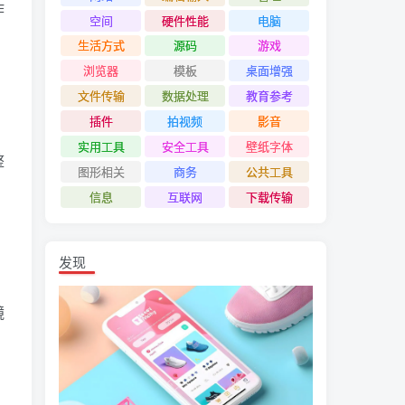
作
空间
硬件性能
电脑
生活方式
源码
游戏
浏览器
模板
桌面增强
文件传输
数据处理
教育参考
插件
拍视频
影音
实用工具
安全工具
壁纸字体
整
图形相关
商务
公共工具
信息
互联网
下载传输
发现
镜