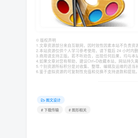
©
版权声明
1.文章资源部分来自互联网，因时效性因素本站不负责资
2.本站资源仅供个人学习参考使用，请下载后 24 小时
3.商用请支持正版。若不听劝告，出现任何后果，均与本
4.如果文章对您有帮助，建议Ctrl+D收藏本站，网站持
5.个别资源所标积分是对收集、整理、编辑及运维的适当
6.鉴于虚拟资源的可复制性充值和兑换不支持退款和提现
图文设计
# 下载传输
# 图形相关