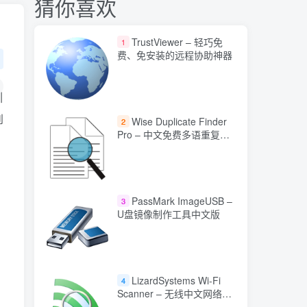
猜你喜欢
TrustViewer – 轻巧免
1
费、免安装的远程协助神器
引
到
Wise Duplicate Finder
2
Pro – 中文免费多语重复文
件查找工具
PassMark ImageUSB –
3
U盘镜像制作工具中文版
LizardSystems Wi-Fi
4
Scanner – 无线中文网络扫
描与分析工具