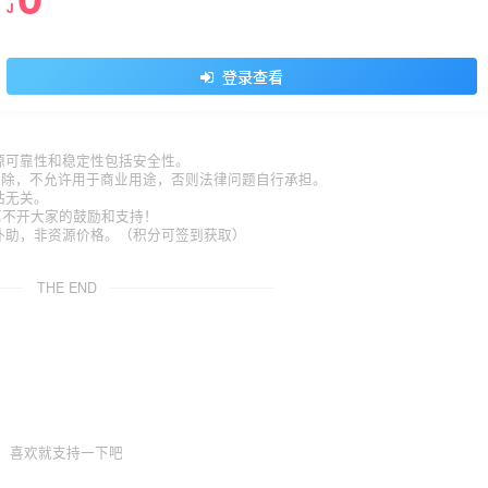
J
登录查看
源可靠性和稳定性包括安全性。
内删除，不允许用于商业用途，否则法律问题自行承担。
站无关。
久离不开大家的鼓励和支持！
补助，非资源价格。（积分可签到获取）
。
THE END
喜欢就支持一下吧