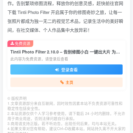
作。告别繁琐修图流程，释放你的创意灵感，赶快前往官网
下载 Tintii Photo Filter 开启属于你的修图奇妙之旅，让每一
张照片都成为独一无二的视觉艺术品，记录生活中的美好瞬
间，在社交媒体、个人作品集中大放异彩！
免费资源
Tintii Photo Filter 2.10.0 – 告别修图小白 一键出大片 为你的照片增添色彩
此内容为免费资源，请登录后查看
登录查看
主页
©
版权声明
1.文章资源部分来自互联网，因时效性因素本站不负责资源可靠性和
稳定性包括安全性。
2.本站资源仅供个人学习参考使用，请下载后 24 小时内删除，不允许
用于商业用途，否则法律问题自行承担。
3.商用请支持正版。若不听劝告，出现任何后果，均与本站无关。
4.如果文章对您有帮助，建议Ctrl+D收藏本站，网站持久离不开大家的