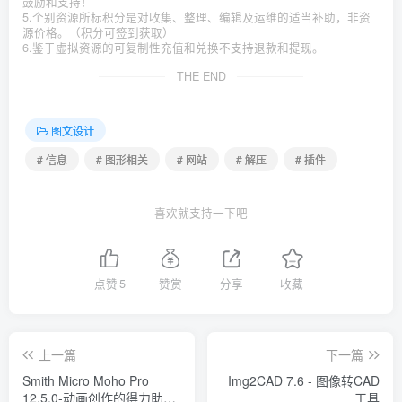
鼓励和支持！
5.个别资源所标积分是对收集、整理、编辑及运维的适当补助，非资
源价格。（积分可签到获取）
6.鉴于虚拟资源的可复制性充值和兑换不支持退款和提现。
THE END
图文设计
# 信息
# 图形相关
# 网站
# 解压
# 插件
喜欢就支持一下吧
点赞
5
赞赏
分享
收藏
上一篇
下一篇
Smith Micro Moho Pro
Img2CAD 7.6 - 图像转CAD
12.5.0-动画创作的得力助手
工具