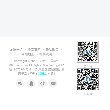
友链申请
免责声明
隐私政策
网站地图
相关说明
三零软件
Copyright © 2018 - 2025
000Blog.Com
苏ICP
All Rights Reserved.
公众号
备17075704号-1
Zibll 主题
・
建站模板. 由
又拍云
阿里云
+
WP
+
构建 |
头条号