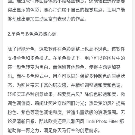
画。通过软件界面提供的小缩略图预览，还能轻松选择想要
突出显示的色彩，随心打造属于自己的视觉焦点，让用户能
够创建出更加生动且富有表现力的作品。
2.单色与多色色彩随心调
除了智能分色，这款软件在色彩调整上也毫不逊色。该软件
支持单色和多色模式。在单色模式下，用户可以将图片中的
某一颜色转变为黑白，而保留其他颜色，使得主题更加突
出。而在多色模式中，用户可以同时保留多种颜色的原始状
态，为照片带来丰富的层次感，并精细调整饱和度和色调，
轻松实现各种创意效果。想要复古风？降低色彩饱和度，微
调色调偏黄，瞬间让照片穿越回旧时光；热爱梦幻风？提高
粉色、紫色等暖色调饱和度，营造出童话般的浪漫氛围。无
论是清新日系、酷炫欧美还是典雅国风 Tintii Photo Filter 都
能助你一臂之力，满足你天马行空的创意需求。