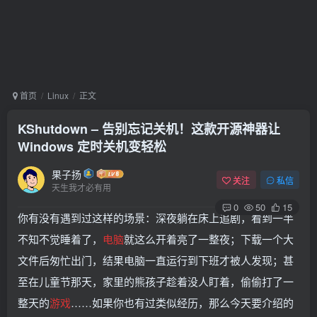
首页
Linux
正文
KShutdown – 告别忘记关机！这款开源神器让
Windows 定时关机变轻松
果子扬
关注
私信
天生我才必有用
0
50
15
你有没有遇到过这样的场景：深夜躺在床上追剧，看到一半
不知不觉睡着了，
电脑
就这么开着亮了一整夜；下载一个大
文件后匆忙出门，结果电脑一直运行到下班才被人发现；甚
至在儿童节那天，家里的熊孩子趁着没人盯着，偷偷打了一
整天的
游戏
……如果你也有过类似经历，那么今天要介绍的