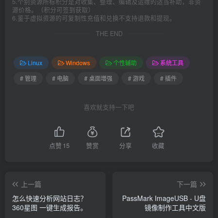
5.个别资源所标积分是对收集、整理、编辑及运维的适当补助，非资
源价格。（积分可签到获取）
6.鉴于虚拟资源的可复制性充值和兑换不支持退款和提现。
THE END
Linux
Windows
个性辅助
系统工具
# 管理
# 电脑
# 桌面增强
# 游戏
# 插件
喜欢就支持一下吧
点赞
15
赞赏
分享
收藏
上一篇
下一篇
怎么快速分析网站日志？
PassMark ImageUSB - U盘
360星图 一键生成报告。
镜像制作工具中文版