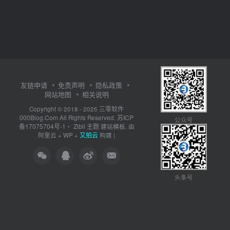
友链申请
免责声明
隐私政策
网站地图
相关说明
三零软件
Copyright © 2018 - 2025
000Blog.Com
苏ICP
All Rights Reserved.
公众号
备17075704号-1
Zibll 主题
・
建站模板. 由
又拍云
阿里云
+
WP
+
构建 |
头条号