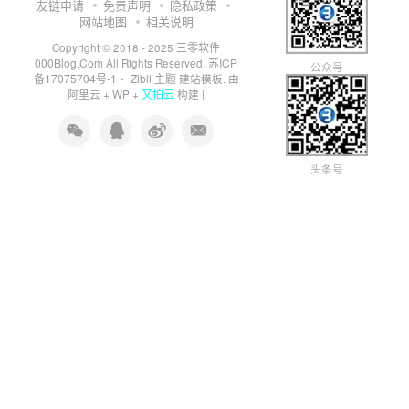
友链申请
免责声明
隐私政策
网站地图
相关说明
三零软件
Copyright © 2018 - 2025
000Blog.Com
苏ICP
All Rights Reserved.
公众号
备17075704号-1
Zibll 主题
・
建站模板. 由
又拍云
阿里云
+
WP
+
构建 |
头条号