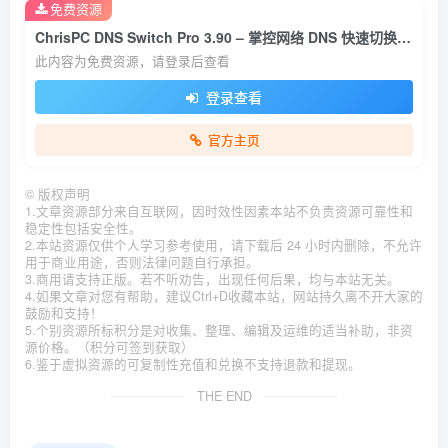
免费资源
ChrisPC DNS Switch Pro 3.90 – 掌控网络 DNS 快速切换工具
此内容为免费资源，请登录后查看
登录查看
官方主页
©
版权声明
1.文章资源部分来自互联网，因时效性因素本站不负责资源可靠性和
稳定性包括安全性。
2.本站资源仅供个人学习参考使用，请下载后 24 小时内删除，不允许
用于商业用途，否则法律问题自行承担。
3.商用请支持正版。若不听劝告，出现任何后果，均与本站无关。
4.如果文章对您有帮助，建议Ctrl+D收藏本站，网站持久离不开大家的
鼓励和支持！
5.个别资源所标积分是对收集、整理、编辑及运维的适当补助，非资
源价格。（积分可签到获取）
6.鉴于虚拟资源的可复制性充值和兑换不支持退款和提现。
THE END