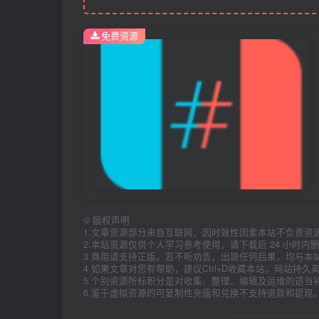
免费资源
©
版权声明
1.文章资源部分来自互联网，因时效性因素本站不负责资
2.本站资源仅供个人学习参考使用，请下载后 24 小时
3.商用请支持正版。若不听劝告，出现任何后果，均与本
4.如果文章对您有帮助，建议Ctrl+D收藏本站，网站持
5.个别资源所标积分是对收集、整理、编辑及运维的适当
6.鉴于虚拟资源的可复制性充值和兑换不支持退款和提现