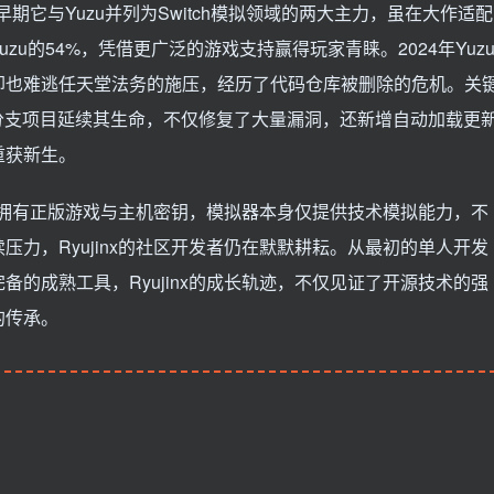
早期它与Yuzu并列为Switch模拟领域的两大主力，虽在大作适配
zu的54%，凭借更广泛的游戏支持赢得玩家青睐。2024年Yuz
苗”，却也难逃任天堂法务的施压，经历了代码仓库被删除的危机。关
通过分支项目延续其生命，不仅修复了大量漏洞，还新增自动加载更
重获新生。
用户拥有正版游戏与主机密钥，模拟器本身仅提供技术模拟能力，不
力，Ryujinx的社区开发者仍在默默耕耘。从最初的单人开发
的成熟工具，Ryujinx的成长轨迹，不仅见证了开源技术的强
的传承。