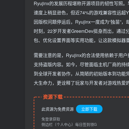
Ryujinx的发展历程堪称开源项目的韧性写照。
速度上稍显逊色，但近74%的游戏兼容性远超Yu
因版权问题停运后，Ryujinx一度成为“独
时刻，22岁开发者GreemDev挺身而出，
包、优化设置界面等实用功能，让这款模拟器
需要注意的是，Ryujinx的合法使用依赖于
支持盗版内容。如今，尽管面临主机厂商的持续压
到全球开发者协作，从简陋的初始版本到功能完备
大生命力，更诠释了玩家与开发者对游戏热爱
资源下载
此资源为免费资源
立即下载
免登录获取
侧边栏（个人中心）每日签到领G