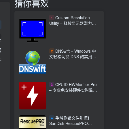
猜你喜欢
Custom Resolution
1
Utility – 释放显示器潜力自
定义分辨率程序
许
携
DNSwift – Windows 中
2
文轻松切换 DNS 的实用工
作
具
CPUID HWMonitor Pro
3
– 专业免安装硬件实时监控
工具
手滑删错文件别慌！
4
SanDisk RescuePRO
Deluxe 中文版 让数据起死