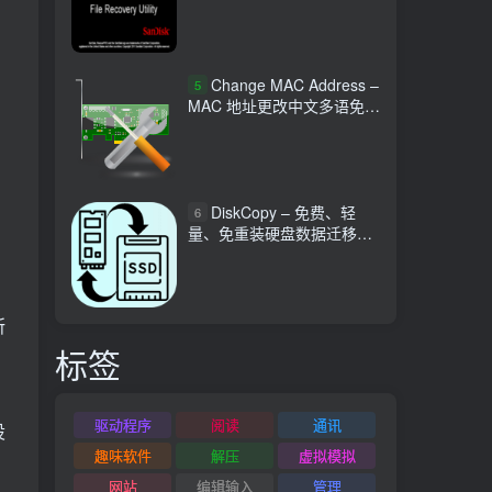
回生
Change MAC Address –
5
MAC 地址更改中文多语免费
工具
DiskCopy – 免费、轻
6
量、免重装硬盘数据迁移工
具
所
标签
，
驱动程序
阅读
通讯
设
趣味软件
解压
虚拟模拟
网站
编辑输入
管理