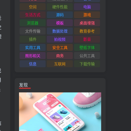
空间
硬件性能
电脑
生活方式
源码
游戏
能
浏览器
模板
桌面增强
史
文件传输
数据处理
教育参考
理
插件
拍视频
影音
实用工具
安全工具
壁纸字体
图形相关
商务
公共工具
信息
互联网
下载传输
我
用
发现
换
信