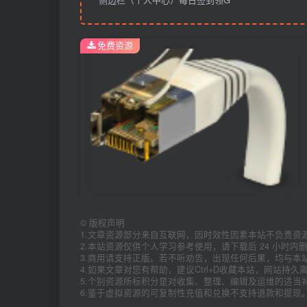
免费资源
©
版权声明
1.文章资源部分来自互联网，因时效性因素本站不负责资
2.本站资源仅供个人学习参考使用，请下载后 24 小时
3.商用请支持正版。若不听劝告，出现任何后果，均与本
4.如果文章对您有帮助，建议Ctrl+D收藏本站，网站持
5.个别资源所标积分是对收集、整理、编辑及运维的适当
6.鉴于虚拟资源的可复制性充值和兑换不支持退款和提现