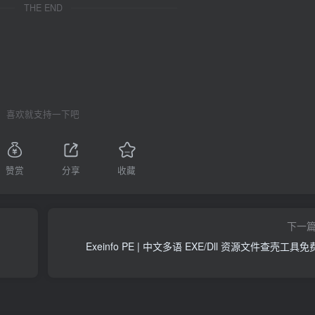
THE END
喜欢就支持一下吧
赞赏
分享
收藏
下一
Exeinfo PE | 中文多语 EXE/Dll 资源文件查壳工具