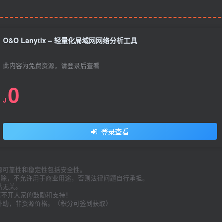
O&O Lanytix – 轻量化局域网网络分析工具
此内容为免费资源，请登录后查看
0
J
登录查看
源可靠性和稳定性包括安全性。
内删除，不允许用于商业用途，否则法律问题自行承担。
站无关。
久离不开大家的鼓励和支持！
补助，非资源价格。（积分可签到获取）
。