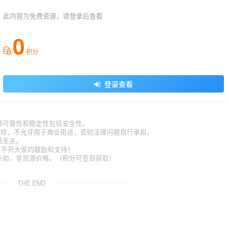
此内容为免费资源，请登录后查看
0
积分
登录查看
源可靠性和稳定性包括安全性。
内删除，不允许用于商业用途，否则法律问题自行承担。
站无关。
久离不开大家的鼓励和支持！
补助，非资源价格。（积分可签到获取）
。
THE END