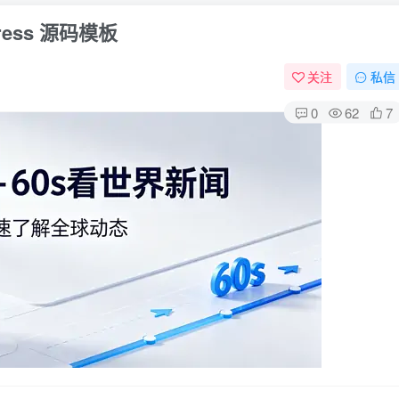
ress 源码模板
关注
私信
0
62
7