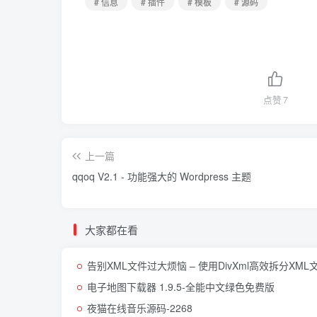
# 信息
# 插件
# 模板
# 源码
点赞
7
上一篇
qqoq V2.1 - 功能强大的 Wordpress 主题
大家都在看
告别XML文件过大烦恼 – 使用DivXml高效拆分XML
电子地图下载器 1.9.5-全能中文绿色免费版
夜猫在线音乐源码-2268