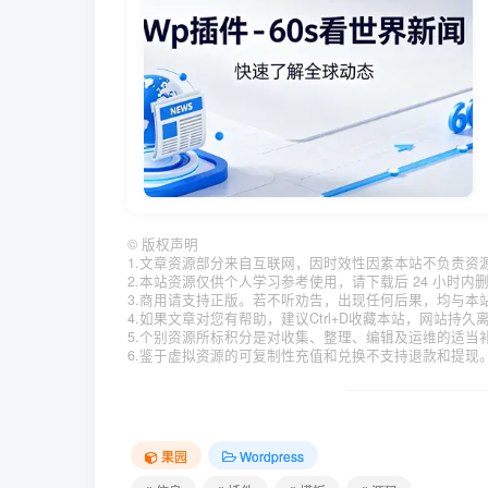
©
版权声明
1.文章资源部分来自互联网，因时效性因素本站不负责资
2.本站资源仅供个人学习参考使用，请下载后 24 小时
3.商用请支持正版。若不听劝告，出现任何后果，均与本
4.如果文章对您有帮助，建议Ctrl+D收藏本站，网站持
5.个别资源所标积分是对收集、整理、编辑及运维的适当
6.鉴于虚拟资源的可复制性充值和兑换不支持退款和提现
果园
Wordpress