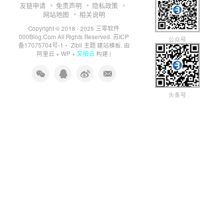
友链申请
免责声明
隐私政策
网站地图
相关说明
三零软件
Copyright © 2018 - 2025
000Blog.Com
苏ICP
All Rights Reserved.
公众号
备17075704号-1
Zibll 主题
・
建站模板. 由
又拍云
阿里云
+
WP
+
构建 |
头条号